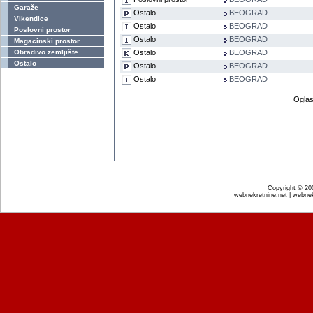
Garaže
Ostalo
BEOGRAD
Vikendice
Ostalo
BEOGRAD
Poslovni prostor
Ostalo
BEOGRAD
Magacinski prostor
Obradivo zemljište
Ostalo
BEOGRAD
Ostalo
Ostalo
BEOGRAD
Ostalo
BEOGRAD
Oglas
Copyright © 2
webnekretnine.net | webnek