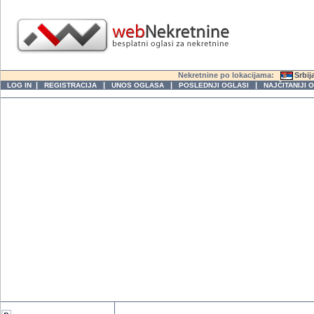
Nekretnine po lokacijama:
Srbij
|
|
|
|
LOG IN
REGISTRACIJA
UNOS OGLASA
POSLEDNJI OGLASI
NAJČITANIJI 