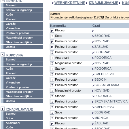
PRODAJA
WEBNEKRETNINE
IZNAJMLJIVANJE
KU
Stanovi
Stanovi u izgradnji
Savet:
Kuće
Pronadjen je veliki broj oglasa (11703)! Da bi lakše izdvoj
Placevi
Garaže
Kategorija
Grad
Vikendice
Placevi
Poslovni prostor
Sobe
BEOGRAD
Magacinski prostor
Poslovni prostor
NOVI SAD
Obradivo zemljište
Poslovni prostor
ŽABLJAK
Ostalo
Poslovni prostor
BEOGRAD
KUPOVINA
Apartmani
PDGORICA
Stanovi
Magacinski prostor
NOVI SAD
Stanovi u izgradnji
Stanovi
PDGORICA
Kuće
Placevi
Poslovni prostor
SMEDEREVO
Garaže
Poslovni prostor
BEOČIN
Vikendice
Poslovni prostor
BACKA PALANKA
Poslovni prostor
Magacinski prostor
NOVI SAD
Magacinski prostor
Stanovi
PDGORICA
Obradivo zemljište
Ostalo
Poslovni prostor
SREMSKA MITROVICA
Poslovni prostor
SMEDEREVO
IZNAJMLJIVANJE
Sobe
BEOGRAD
Stanovi
Poslovni prostor
MIONICA
Sobe
Apartmani
Placevi
ŽABLJAK
Kuće
Poslovni prostor
BEOGRAD