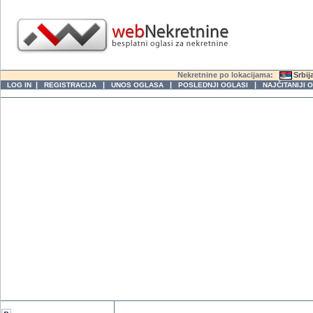
Nekretnine po lokacijama:
Srbij
|
|
|
|
LOG IN
REGISTRACIJA
UNOS OGLASA
POSLEDNJI OGLASI
NAJČITANIJI 