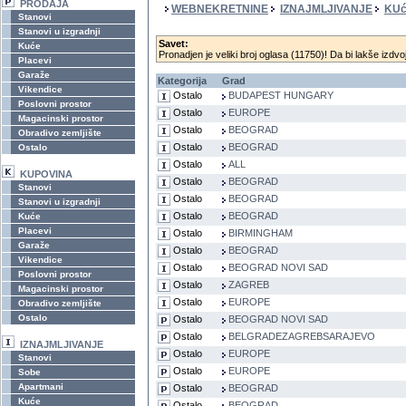
PRODAJA
WEBNEKRETNINE
IZNAJMLJIVANJE
KU
Stanovi
Stanovi u izgradnji
Savet:
Kuće
Pronadjen je veliki broj oglasa (11750)! Da bi lakše izdvoj
Placevi
Garaže
Kategorija
Grad
Vikendice
Ostalo
BUDAPEST HUNGARY
Poslovni prostor
Ostalo
EUROPE
Magacinski prostor
Ostalo
BEOGRAD
Obradivo zemljište
Ostalo
BEOGRAD
Ostalo
Ostalo
ALL
KUPOVINA
Ostalo
BEOGRAD
Stanovi
Ostalo
BEOGRAD
Stanovi u izgradnji
Ostalo
BEOGRAD
Kuće
Placevi
Ostalo
BIRMINGHAM
Garaže
Ostalo
BEOGRAD
Vikendice
Ostalo
BEOGRAD NOVI SAD
Poslovni prostor
Ostalo
ZAGREB
Magacinski prostor
Ostalo
EUROPE
Obradivo zemljište
Ostalo
Ostalo
BEOGRAD NOVI SAD
Ostalo
BELGRADEZAGREBSARAJEVO
IZNAJMLJIVANJE
Ostalo
EUROPE
Stanovi
Ostalo
EUROPE
Sobe
Apartmani
Ostalo
BEOGRAD
Kuće
Ostalo
BEOGRAD