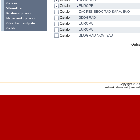
Garaže
Ostalo
EUROPE
Vikendice
Ostalo
ZAGREB BEOGRAD SARAJEVO
Poslovni prostor
Ostalo
BEOGRAD
Magacinski prostor
Obradivo zemljište
Ostalo
EUROPA
Ostalo
Ostalo
EUROPA
Ostalo
BEOGRAD NOVI SAD
Oglas
Copyright © 2
webnekretnine.net | webnek