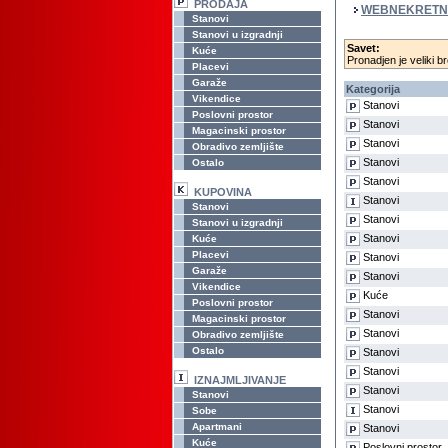
PRODAJA
WEBNEKRETN
Stanovi
Stanovi u izgradnji
Savet:
Kuće
Pronadjen je veliki br
Placevi
Garaže
Kategorija
Vikendice
Stanovi
Poslovni prostor
Stanovi
Magacinski prostor
Stanovi
Obradivo zemljište
Stanovi
Ostalo
Stanovi
KUPOVINA
Stanovi
Stanovi
Stanovi
Stanovi u izgradnji
Stanovi
Kuće
Placevi
Stanovi
Garaže
Stanovi
Vikendice
Kuće
Poslovni prostor
Stanovi
Magacinski prostor
Stanovi
Obradivo zemljište
Ostalo
Stanovi
Stanovi
IZNAJMLJIVANJE
Stanovi
Stanovi
Stanovi
Sobe
Apartmani
Stanovi
Kuće
Poslovni prostor