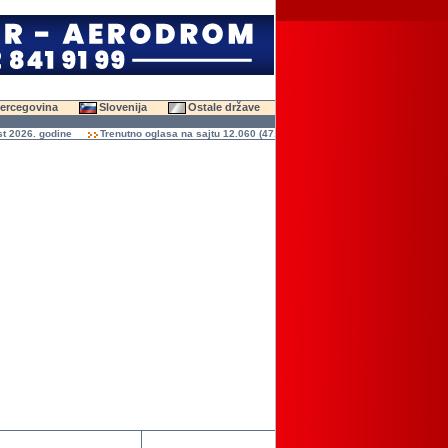
Hercegovina
Slovenija
Ostale države
026. godine
Trenutno oglasa na sajtu 12.060 (47.611 slika)
Ukupno čitanja oglasa 