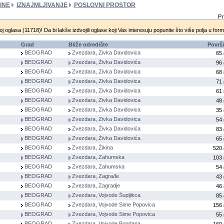
INE
IZNAJMLJIVANJE
POSLOVNI PROSTOR
Pr
oj oglasa (11718)! Da bi lakše izdvojili oglase koji Vas interesuju popunite što više polja u for
Grad
Bliže odredište
Površ
BEOGRAD
Zvezdara, Zivka Davidovica
65
BEOGRAD
Zvezdara, Živka Davidovića
96
BEOGRAD
Zvezdara, Zivka Davidovica
68
BEOGRAD
Zvezdara, Zivka Davidovica
71
BEOGRAD
Zvezdara, Zivka Davidovica
61
BEOGRAD
Zvezdara, Zivka Davidovica
48
BEOGRAD
Zvezdara, Zivka Davidovica
35
BEOGRAD
Zvezdara, Zivka Davidovica
54
BEOGRAD
Zvezdara, Živka Davidovića
83
BEOGRAD
Zvezdara, Živka Davidovića
65
BEOGRAD
Zvezdara, Žikina
520
BEOGRAD
Zvezdara, Zahumska
103
BEOGRAD
Zvezdara, Zahumska
54
BEOGRAD
Zvezdara, Zagrađe
43
BEOGRAD
Zvezdara, Zagradje
46
BEOGRAD
Zvezdara, Vojvode Šupljikca
85
BEOGRAD
Zvezdara, Vojvode Sime Popovica
156
BEOGRAD
Zvezdara, Vojvode Sime Popovica
55
BEOGRAD
Zvezdara, Vojvode Bogdana