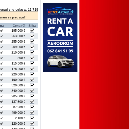
onadjeno oglasa: 11,718
mularu za pretragu!!!
ina
Cena (€)
Slika
195.000 €
2
m
263.000 €
2
m
255.000 €
2
m
209.000 €
2
m
210.000 €
2
m
800 €
2
m
115.500 €
2
m
178.200 €
2
m
220.000 €
2
m
190.000 €
2
m
520.000 €
2
m
340.000 €
2
m
205.000 €
2
m
137.500 €
2
m
87.900 €
2
m
499.000 €
2
m
2.100 €
2
m
120.000 €
2
m
2