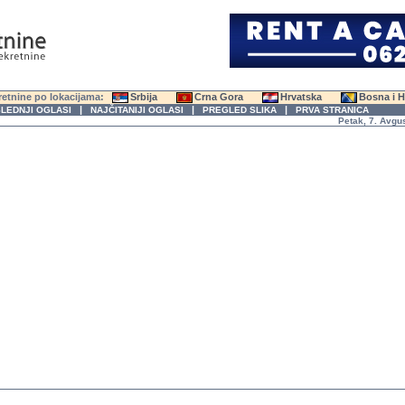
etnine po lokacijama:
Srbija
Crna Gora
Hrvatska
Bosna i 
|
|
|
LEDNJI OGLASI
NAJČITANIJI OGLASI
PREGLED SLIKA
PRVA STRANICA
Petak, 7. Avgust 2