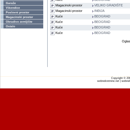
Garaže
Magacinski prostor
VELIKO GRADIŠTE
Vikendice
Magacinski prostor
INĐIJA
Poslovni prostor
Kuće
BEOGRAD
Magacinski prostor
Obradivo zemljište
Kuće
BEOGRAD
Ostalo
Kuće
BEOGRAD
Kuće
BEOGRAD
Oglas
Copyright © 2
webnekretnine.net | webnek