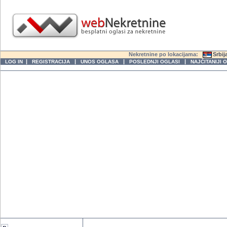
Nekretnine po lokacijama:
Srbij
|
|
|
|
LOG IN
REGISTRACIJA
UNOS OGLASA
POSLEDNJI OGLASI
NAJČITANIJI 