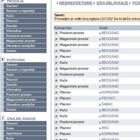
PRODAJA
WEBNEKRETNINE
IZNAJMLJIVANJE
POS
Stanovi
Stanovi u izgradnji
Savet:
Kuće
Pronadjen je veliki broj oglasa (11715)! Da bi lakše izdvoj
Placevi
Garaže
Kategorija
Grad
Vikendice
Poslovni prostor
BEOGRAD
Poslovni prostor
Magacinski prostor
BEOGRAD
Magacinski prostor
Magacinski prostor
BEOGRAD
Obradivo zemljište
Placevi
BEOGRAD
Ostalo
Placevi
BEOGRAD
KUPOVINA
Kuće
BEOGRAD
Stanovi
Magacinski prostor
BEOGRAD
Stanovi u izgradnji
Poslovni prostor
BEOGRAD
Kuće
Placevi
Kuće
BEOGRAD
Garaže
Magacinski prostor
BEOGRAD
Vikendice
Placevi
KOPAONIK
Poslovni prostor
Placevi
PEĆINCI
Magacinski prostor
Placevi
ŠABAC
Obradivo zemljište
Ostalo
Kuće
BEOGRAD
Kuće
BEOGRAD
IZNAJMLJIVANJE
Poslovni prostor
BEOGRAD
Stanovi
Placevi
IRIG
Sobe
Apartmani
Placevi
KOPAONIK
Kuće
Kuće
BEOGRAD