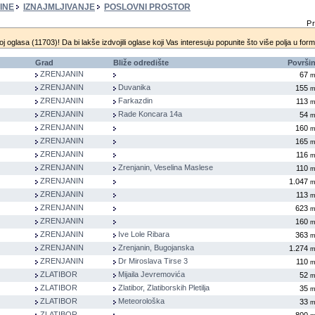
INE
IZNAJMLJIVANJE
POSLOVNI PROSTOR
Pr
oj oglasa (11703)! Da bi lakše izdvojili oglase koji Vas interesuju popunite što više polja u for
Grad
Bliže odredište
Površi
ZRENJANIN
67
ZRENJANIN
Duvanika
155
ZRENJANIN
Farkazdin
113
ZRENJANIN
Rade Koncara 14a
54
ZRENJANIN
160
ZRENJANIN
165
ZRENJANIN
116
ZRENJANIN
Zrenjanin, Veselina Maslese
110
ZRENJANIN
1.047
ZRENJANIN
113
ZRENJANIN
623
ZRENJANIN
160
ZRENJANIN
Ive Lole Ribara
363
ZRENJANIN
Zrenjanin, Bugojanska
1.274
ZRENJANIN
Dr Miroslava Tirse 3
110
ZLATIBOR
Mijaila Jevremovića
52
ZLATIBOR
Zlatibor, Zlatiborskih Pletilja
35
ZLATIBOR
Meteorološka
33
ZLATIBOR