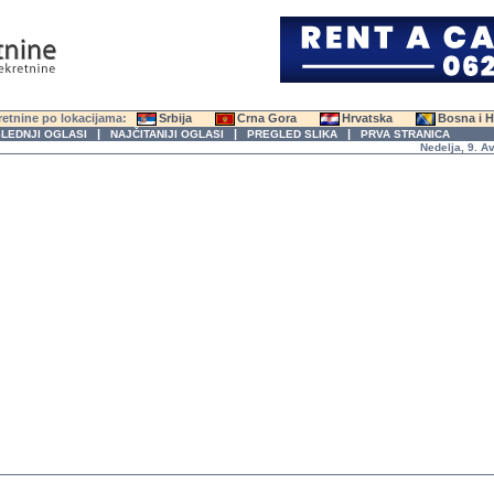
etnine po lokacijama:
Srbija
Crna Gora
Hrvatska
Bosna i 
|
|
|
LEDNJI OGLASI
NAJČITANIJI OGLASI
PREGLED SLIKA
PRVA STRANICA
Nedelja, 9. Avgu