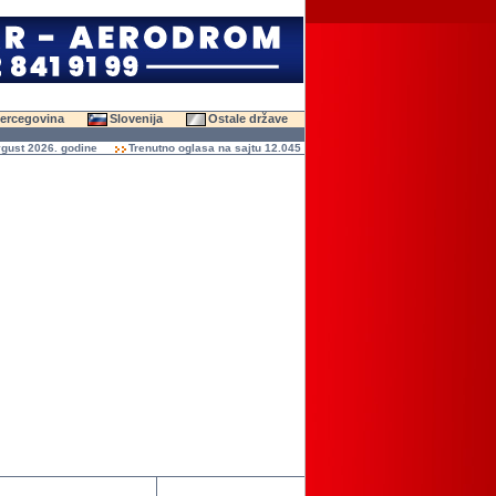
Hercegovina
Slovenija
Ostale države
st 2026. godine
Trenutno oglasa na sajtu 12.045 (47.453 slika)
Ukupno čitanja ogl