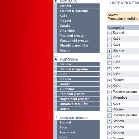
PRODAJA
WEBNEKRETN
Stanovi
Stanovi u izgradnji
Savet:
Kuće
Pronadjen je veliki br
Placevi
Garaže
Kategorija
Vikendice
Stanovi
Poslovni prostor
Kuće
Magacinski prostor
Kuće
Obradivo zemljište
Stanovi
Ostalo
Kuće
KUPOVINA
Kuće
Stanovi
Kuće
Stanovi u izgradnji
Kuće
Kuće
Placevi
Placevi
Garaže
Kuće
Vikendice
Poslovni prostor
Poslovni prostor
Vikendice
Magacinski prostor
Kuće
Obradivo zemljište
Ostalo
Placevi
Poslovni prostor
IZNAJMLJIVANJE
Stanovi
Stanovi
Stanovi
Sobe
Apartmani
Stanovi
Kuće
Placevi