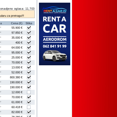
onadjeno oglasa: 11,703
mularu za pretragu!!!
na
Cena (€)
Slika
55.900 €
2
m
97.850 €
2
m
35.000 €
2
m
400 €
2
m
64.000 €
2
m
95.000 €
2
m
25.000 €
2
m
70.000 €
2
m
13.000 €
2
m
52.000 €
2
m
800.380 €
2
m
190.000 €
2
m
190.000 €
2
m
12.000 €
2
m
70.000 €
2
m
61.000 €
2
m
60.418 €
2
m
82.000 €
2
m
2