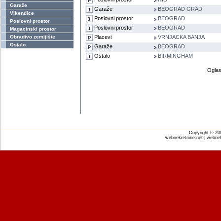
Garaže
Garaže
BEOGRAD GRAD
Vikendice
Poslovni prostor
BEOGRAD
Poslovni prostor
Poslovni prostor
BEOGRAD
Magacinski prostor
Obradivo zemljište
Placevi
VRNJACKA BANJA
Ostalo
Garaže
BEOGRAD
Ostalo
BIRMINGHAM
Oglas
Copyright © 2
webnekretnine.net | webnek