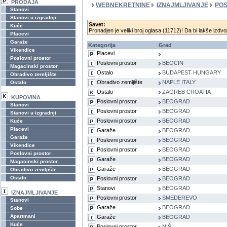
PRODAJA
WEBNEKRETNINE
IZNAJMLJIVANJE
POS
Stanovi
Stanovi u izgradnji
Savet:
Kuće
Pronadjen je veliki broj oglasa (11712)! Da bi lakše izdvoj
Placevi
Garaže
Kategorija
Grad
Vikendice
Placevi
Poslovni prostor
Poslovni prostor
BEOČIN
Magacinski prostor
Ostalo
BUDAPEST HUNGARY
Obradivo zemljište
Obradivo zemljište
NAPLE ITALY
Ostalo
Ostalo
ZAGREB CROATIA
KUPOVINA
Poslovni prostor
BEOGRAD
Stanovi
Poslovni prostor
BEOGRAD
Stanovi u izgradnji
Poslovni prostor
BEOGRAD
Kuće
Placevi
Garaže
BEOGRAD
Garaže
Poslovni prostor
BEOGRAD
Vikendice
Poslovni prostor
BEOGRAD
Poslovni prostor
Garaže
BEOGRAD
Magacinski prostor
Garaže
BEOGRAD
Obradivo zemljište
Ostalo
Poslovni prostor
BEOGRAD
Stanovi
BEOGRAD
IZNAJMLJIVANJE
Poslovni prostor
SMEDEREVO
Stanovi
Garaže
BEOGRAD
Sobe
Apartmani
Garaže
BEOGRAD
Kuće
Poslovni prostor
NIŠ