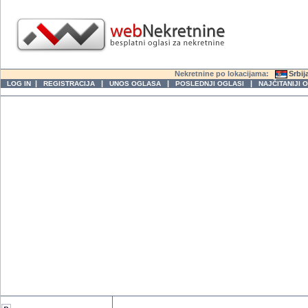
Nekretnine po lokacijama:
Srbij
|
|
|
|
LOG IN
REGISTRACIJA
UNOS OGLASA
POSLEDNJI OGLASI
NAJČITANIJI 