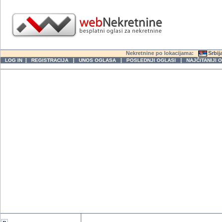
Nekretnine po lokacijama:
Srbij
|
|
|
|
LOG IN
REGISTRACIJA
UNOS OGLASA
POSLEDNJI OGLASI
NAJČITANIJI 