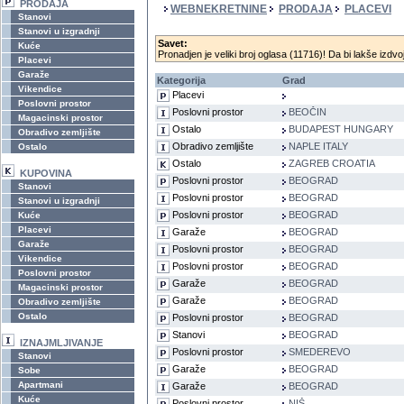
PRODAJA
WEBNEKRETNINE
PRODAJA
PLACEVI
Stanovi
Stanovi u izgradnji
Savet:
Kuće
Pronadjen je veliki broj oglasa (11716)! Da bi lakše izdvoj
Placevi
Garaže
Kategorija
Grad
Vikendice
Placevi
Poslovni prostor
Poslovni prostor
BEOČIN
Magacinski prostor
Ostalo
BUDAPEST HUNGARY
Obradivo zemljište
Obradivo zemljište
NAPLE ITALY
Ostalo
Ostalo
ZAGREB CROATIA
KUPOVINA
Poslovni prostor
BEOGRAD
Stanovi
Poslovni prostor
BEOGRAD
Stanovi u izgradnji
Poslovni prostor
BEOGRAD
Kuće
Placevi
Garaže
BEOGRAD
Garaže
Poslovni prostor
BEOGRAD
Vikendice
Poslovni prostor
BEOGRAD
Poslovni prostor
Garaže
BEOGRAD
Magacinski prostor
Garaže
BEOGRAD
Obradivo zemljište
Ostalo
Poslovni prostor
BEOGRAD
Stanovi
BEOGRAD
IZNAJMLJIVANJE
Poslovni prostor
SMEDEREVO
Stanovi
Garaže
BEOGRAD
Sobe
Apartmani
Garaže
BEOGRAD
Kuće
Poslovni prostor
NIŠ