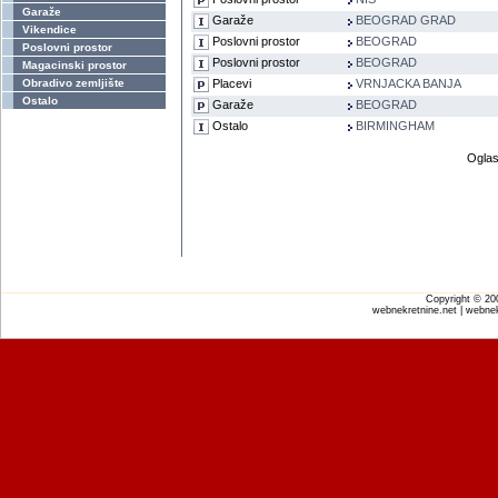
Garaže
Garaže
BEOGRAD GRAD
Vikendice
Poslovni prostor
BEOGRAD
Poslovni prostor
Poslovni prostor
BEOGRAD
Magacinski prostor
Obradivo zemljište
Placevi
VRNJACKA BANJA
Ostalo
Garaže
BEOGRAD
Ostalo
BIRMINGHAM
Oglas
Copyright © 2
webnekretnine.net | webnek