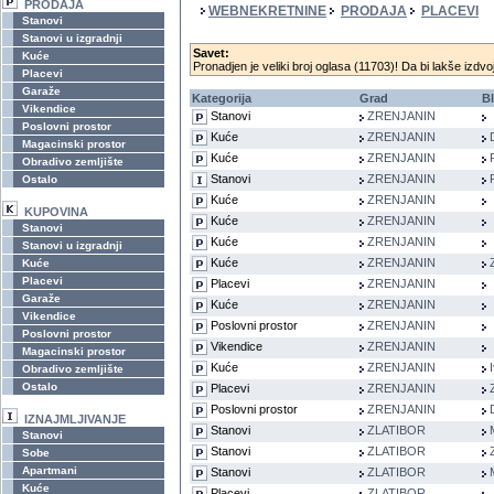
PRODAJA
WEBNEKRETNINE
PRODAJA
PLACEVI
Stanovi
Stanovi u izgradnji
Savet:
Kuće
Pronadjen je veliki broj oglasa (11703)! Da bi lakše izdvoj
Placevi
Garaže
Kategorija
Grad
Bl
Vikendice
Stanovi
ZRENJANIN
Poslovni prostor
Kuće
ZRENJANIN
Magacinski prostor
Kuće
ZRENJANIN
Obradivo zemljište
Stanovi
ZRENJANIN
Ostalo
Kuće
ZRENJANIN
KUPOVINA
Kuće
ZRENJANIN
Stanovi
Kuće
ZRENJANIN
Stanovi u izgradnji
Kuće
ZRENJANIN
Kuće
Placevi
Placevi
ZRENJANIN
Garaže
Kuće
ZRENJANIN
Vikendice
Poslovni prostor
ZRENJANIN
Poslovni prostor
Vikendice
ZRENJANIN
Magacinski prostor
Kuće
ZRENJANIN
Obradivo zemljište
Ostalo
Placevi
ZRENJANIN
Poslovni prostor
ZRENJANIN
IZNAJMLJIVANJE
Stanovi
ZLATIBOR
Stanovi
Stanovi
ZLATIBOR
Sobe
Apartmani
Stanovi
ZLATIBOR
Kuće
Placevi
ZLATIBOR