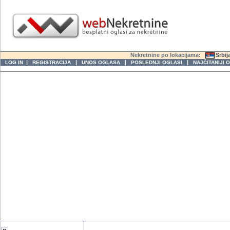
Nekretnine po lokacijama:
Srbij
|
|
|
|
LOG IN
REGISTRACIJA
UNOS OGLASA
POSLEDNJI OGLASI
NAJČITANIJI 