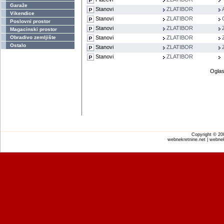
Garaže
Stanovi
ZLATIBOR
Vikendice
Stanovi
ZLATIBOR
Poslovni prostor
Stanovi
ZLATIBOR
Magacinski prostor
Obradivo zemljište
Stanovi
ZLATIBOR
Ostalo
Stanovi
ZLATIBOR
Stanovi
ZLATIBOR
Oglas
Copyright © 2
webnekretnine.net | webnek