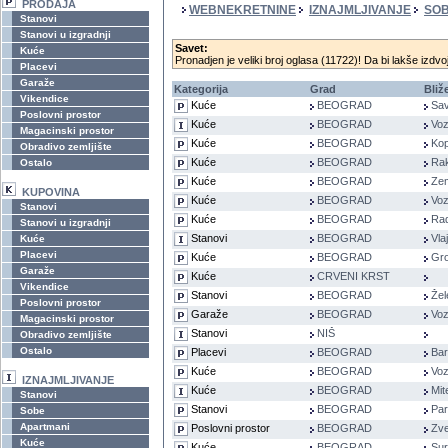
PRODAJA
WEBNEKRETNINE
IZNAJMLJIVANJE
SO
Stanovi
Stanovi u izgradnji
Savet:
Kuće
Pronadjen je veliki broj oglasa (11722)! Da bi lakše izdvoj
Placevi
Garaže
Kategorija
Grad
Bliž
Vikendice
Kuće
BEOGRAD
Sav
Poslovni prostor
Kuće
BEOGRAD
Voz
Magacinski prostor
Kuće
BEOGRAD
Kop
Obradivo zemljište
Kuće
BEOGRAD
Rak
Ostalo
Kuće
BEOGRAD
Ze
KUPOVINA
Kuće
BEOGRAD
Voz
Stanovi
Kuće
BEOGRAD
Rad
Stanovi u izgradnji
Stanovi
BEOGRAD
Vla
Kuće
Placevi
Kuće
BEOGRAD
Gro
Garaže
Kuće
CRVENI KRST
Vikendice
Stanovi
BEOGRAD
Žel
Poslovni prostor
Garaže
BEOGRAD
Voz
Magacinski prostor
Stanovi
NIŠ
Obradivo zemljište
Ostalo
Placevi
BEOGRAD
Bar
Kuće
BEOGRAD
Voz
IZNAJMLJIVANJE
Kuće
BEOGRAD
Mit
Stanovi
Stanovi
BEOGRAD
Pa
Sobe
Apartmani
Poslovni prostor
BEOGRAD
Zve
Kuće
Kuće
BEOGRAD
Sur