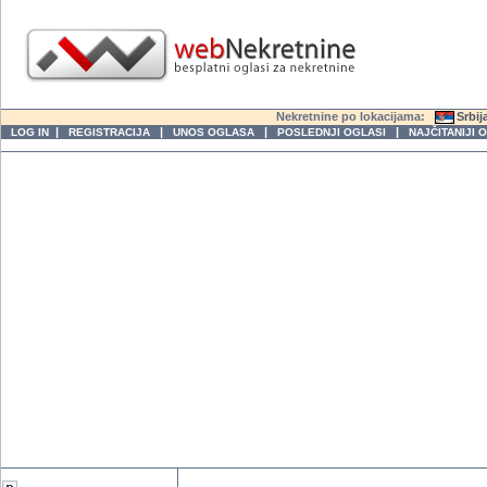
Nekretnine po lokacijama:
Srbij
|
|
|
|
LOG IN
REGISTRACIJA
UNOS OGLASA
POSLEDNJI OGLASI
NAJČITANIJI 