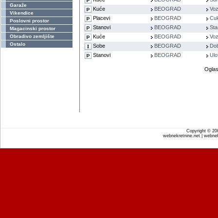
Garaže
Kuće
BEOGRAD
Voz
Vikendice
Placevi
BEOGRAD
Cuk
Poslovni prostor
Stanovi
BEOGRAD
Sta
Magacinski prostor
Obradivo zemljište
Kuće
BEOGRAD
Voz
Ostalo
Sobe
BEOGRAD
Do
Stanovi
BEOGRAD
Ulo
Oglas
Copyright © 2
webnekretnine.net | webnek