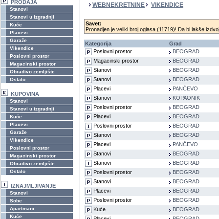
PRODAJA
WEBNEKRETNINE
VIKENDICE
Stanovi
Stanovi u izgradnji
Savet:
Kuće
Pronadjen je veliki broj oglasa (11719)! Da bi lakše izdvoj
Placevi
Garaže
Kategorija
Grad
Vikendice
Poslovni prostor
BEOGRAD
Poslovni prostor
Magacinski prostor
BEOGRAD
Magacinski prostor
Stanovi
BEOGRAD
Obradivo zemljište
Stanovi
BEOGRAD
Ostalo
Placevi
PANČEVO
KUPOVINA
Stanovi
KOPAONIK
Stanovi
Poslovni prostor
BEOGRAD
Stanovi u izgradnji
Placevi
BEOGRAD
Kuće
Placevi
Poslovni prostor
BEOGRAD
Garaže
Stanovi
BEOGRAD
Vikendice
Placevi
PANČEVO
Poslovni prostor
Stanovi
BEOGRAD
Magacinski prostor
Stanovi
BEOGRAD
Obradivo zemljište
Ostalo
Poslovni prostor
BEOGRAD
Stanovi
BEOGRAD
IZNAJMLJIVANJE
Placevi
BEOGRAD
Stanovi
Poslovni prostor
BEOGRAD
Sobe
Apartmani
Kuće
BEOGRAD
Kuće
Placevi
BEOGRAD