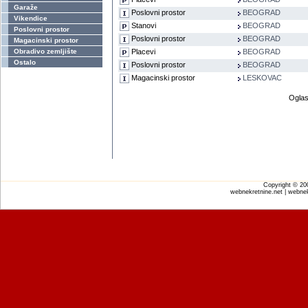
Garaže
Poslovni prostor
BEOGRAD
Vikendice
Stanovi
BEOGRAD
Poslovni prostor
Poslovni prostor
BEOGRAD
Magacinski prostor
Obradivo zemljište
Placevi
BEOGRAD
Ostalo
Poslovni prostor
BEOGRAD
Magacinski prostor
LESKOVAC
Oglas
Copyright © 2
webnekretnine.net | webnek