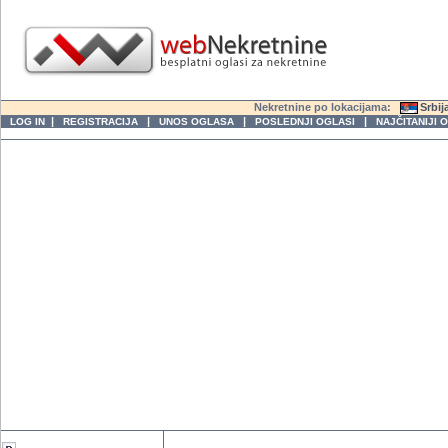
Nekretnine po lokacijama:
Srbij
|
|
|
|
LOG IN
REGISTRACIJA
UNOS OGLASA
POSLEDNJI OGLASI
NAJČITANIJI 