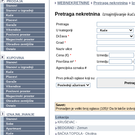
PRODAJA
WEBNEKRETNINE
Pretraga nekretnina
I
Stanovi
Stanovi u izgradnji
Pretraga nekretnina
Iznajmljivanje kuć
Kuće
Placevi
Pretraga
Garaže
Vikendice
U kategoriji
Poslovni prostor
Država
*
Magacinski prostor
Grad
*
Obradivo zemljište
Naziv ulice
Ostalo
Cena (€)
*
Izmedju
KUPOVINA
Površina m²
*
Izmedju
i
Stanovi
Stanovi u izgradnji
Agencijska oznaka #
Kuće
Placevi
Prvo prikaži oglase koji su:
Garaže
Pretra
Vikendice
Poslovni prostor
Magacinski prostor
Obradivo zemljište
Savet:
Ostalo
Pronadjen je veliki broj oglasa (105)! Da bi lakše izdvoj
IZNAJMLJIVANJE
Lokacija
Stanovi
KRUŠEVAC -
Sobe
BEOGRAD - Zemun
Apartmani
Kuće
BAČKA TOPOLA - Okolina