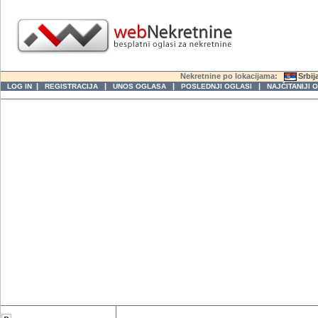
Nekretnine po lokacijama:
Srbij
|
|
|
|
LOG IN
REGISTRACIJA
UNOS OGLASA
POSLEDNJI OGLASI
NAJČITANIJI 