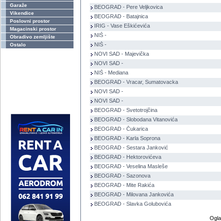
Garaže
BEOGRAD - Pere Veljkovica
Vikendice
BEOGRAD - Batajnica
Poslovni prostor
IRIG - Vase Eškićevića
Magacinski prostor
NIŠ -
Obradivo zemljište
NIŠ -
Ostalo
NOVI SAD - Majevička
NOVI SAD -
NIŠ - Mediana
BEOGRAD - Vracar, Sumatovacka
NOVI SAD -
NOVI SAD -
BEOGRAD - Svetotrojčina
BEOGRAD - Slobodana Vitanovića
BEOGRAD - Čukarica
BEOGRAD - Karla Soprona
BEOGRAD - Sestara Janković
BEOGRAD - Hektorovićeva
BEOGRAD - Veselina Masleše
BEOGRAD - Sazonova
BEOGRAD - Mite Rakića
BEOGRAD - Milovana Jankovića
BEOGRAD - Slavka Golubovića
Ogla