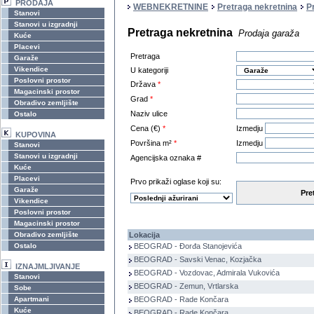
PRODAJA
WEBNEKRETNINE
Pretraga nekretnina
P
Stanovi
Stanovi u izgradnji
Pretraga nekretnina
Prodaja garaža
Kuće
Placevi
Pretraga
Garaže
Vikendice
U kategoriji
Poslovni prostor
Država
*
Magacinski prostor
Grad
*
Obradivo zemljište
Naziv ulice
Ostalo
Cena (€)
*
Izmedju
KUPOVINA
Površina m²
*
Izmedju
Stanovi
Stanovi u izgradnji
Agencijska oznaka #
Kuće
Placevi
Prvo prikaži oglase koji su:
Garaže
Pre
Vikendice
Poslovni prostor
Magacinski prostor
Obradivo zemljište
Lokacija
Ostalo
BEOGRAD - Đorđa Stanojevića
BEOGRAD - Savski Venac, Kozjačka
IZNAJMLJIVANJE
BEOGRAD - Vozdovac, Admirala Vukovića
Stanovi
BEOGRAD - Zemun, Vrtlarska
Sobe
Apartmani
BEOGRAD - Rade Končara
Kuće
BEOGRAD - Rade Končara