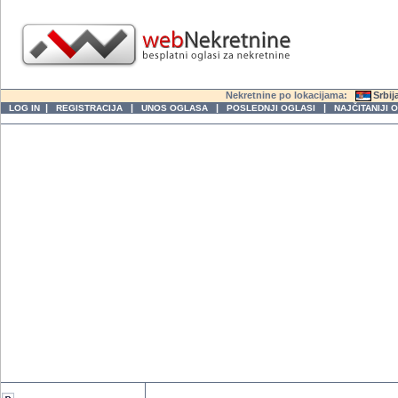
Nekretnine po lokacijama:
Srbij
|
|
|
|
LOG IN
REGISTRACIJA
UNOS OGLASA
POSLEDNJI OGLASI
NAJČITANIJI 