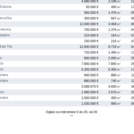
4.080.000 €
2.199
1
2
m
Dubona
55.000 €
450
1
2
m
950.000 €
1.476
0
2
m
tovačka
350.000 €
667
0
2
m
12.000.000 €
3.468
0
2
m
ilovića
700.000 €
1.376
0
2
m
anjska
224.000 €
164
0
2
m
100.000 €
216
1
2
m
ala Tita
12.000.000 €
8.719
0
2
m
720.000 €
1.460
1
2
m
na
800.000 €
2.090
2
2
m
in
7.800.000 €
7.800
2
2
m
in
6.300.000 €
6.300
1
2
m
zdara
900.000 €
880
2
2
m
zdara
880.000 €
740
2
2
m
3.088.970 €
4.600
0
2
m
mun
1.980.000 €
2.570
2
2
m
zdara
1.000.000 €
450
2
2
m
1.030.000 €
900
0
2
m
Oglasi za nekretnine 0 do 20, od 20
•••