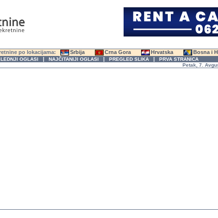
etnine po lokacijama:
Srbija
Crna Gora
Hrvatska
Bosna i 
|
|
|
LEDNJI OGLASI
NAJČITANIJI OGLASI
PREGLED SLIKA
PRVA STRANICA
Petak, 7. Avgust 2