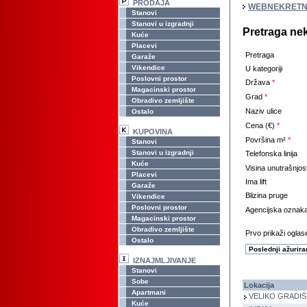
PRODAJA
WEBNEKRETN
Stanovi
Stanovi u izgradnji
Pretraga ne
Kuće
Placevi
Pretraga
Garaže
Vikendice
U kategoriji
Poslovni prostor
Država
*
Magacinski prostor
Grad
*
Obradivo zemljište
Naziv ulice
Ostalo
Cena (€)
*
KUPOVINA
Površina m²
*
Stanovi
Stanovi u izgradnji
Telefonska linija
Kuće
Visina unutrašnjos
Placevi
Ima lift
Garaže
Blizina pruge
Vikendice
Poslovni prostor
Agencijska oznak
Magacinski prostor
Obradivo zemljište
Prvo prikaži oglase
Ostalo
IZNAJMLJIVANJE
Stanovi
Sobe
Lokacija
Apartmani
VELIKO GRADIŠTE
Kuće