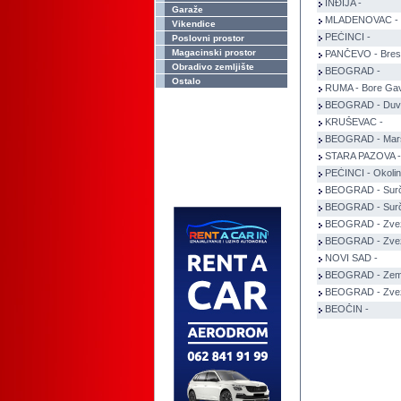
INĐIJA -
Garaže
MLADENOVAC - 
Vikendice
PEĆINCI -
Poslovni prostor
Magacinski prostor
PANČEVO - Bres
Obradivo zemljište
BEOGRAD -
Ostalo
RUMA - Bore Gavr
BEOGRAD - Duv
KRUŠEVAC -
BEOGRAD - Marš
STARA PAZOVA -
PEĆINCI - Okoli
BEOGRAD - Surč
BEOGRAD - Surč
BEOGRAD - Zve
BEOGRAD - Zve
NOVI SAD -
BEOGRAD - Ze
BEOGRAD - Zve
BEOČIN -