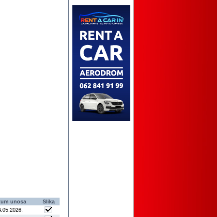
tum unosa
Slika
4.05.2026
.