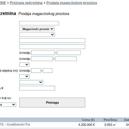
INE
Pretraga nekretnina
Prodaja magacinskog prostora
kretnina
Prodaja magacinskog prostora
Izmedju
i
Izmedju
i
ti objekta (m)
Izmedju
i
a #
 koji su:
Pretraga
Cena (€)
Površina
Da
 - Gradištanski Put
4.200.000 €
3.053
0
2
m