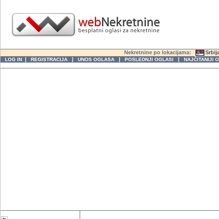
Nekretnine po lokacijama:
Srbij
|
|
|
|
LOG IN
REGISTRACIJA
UNOS OGLASA
POSLEDNJI OGLASI
NAJČITANIJI 