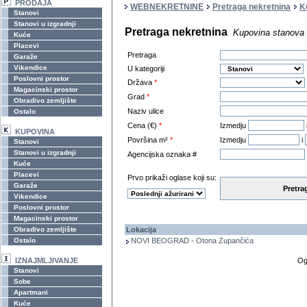
PRODAJA
WEBNEKRETNINE
Pretraga nekretnina
K
Stanovi
Stanovi u izgradnji
Pretraga nekretnina
Kupovina stanova
Kuće
Placevi
Pretraga
Garaže
Vikendice
U kategoriji
Poslovni prostor
Država
*
Magacinski prostor
Grad
*
Obradivo zemljište
Naziv ulice
Ostalo
Cena (€)
*
Izmedju
KUPOVINA
Površina m²
*
Izmedju
i
Stanovi
Stanovi u izgradnji
Agencijska oznaka #
Kuće
Placevi
Prvo prikaži oglase koji su:
Garaže
Pretra
Vikendice
Poslovni prostor
Magacinski prostor
Obradivo zemljište
Lokacija
Ostalo
NOVI BEOGRAD - Otona Zupančića
IZNAJMLJIVANJE
Og
Stanovi
Sobe
Apartmani
Kuće