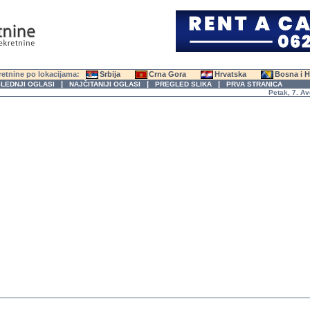
etnine po lokacijama:
Srbija
Crna Gora
Hrvatska
Bosna i 
|
|
|
LEDNJI OGLASI
NAJČITANIJI OGLASI
PREGLED SLIKA
PRVA STRANICA
Petak, 7. Avgust