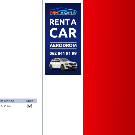
um unosa
Slika
05.2026
.