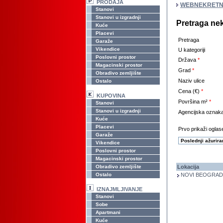
PRODAJA
WEBNEKRETN
Stanovi
Stanovi u izgradnji
Pretraga ne
Kuće
Placevi
Pretraga
Garaže
Vikendice
U kategoriji
Poslovni prostor
Država
*
Magacinski prostor
Grad
*
Obradivo zemljište
Naziv ulice
Ostalo
Cena (€)
*
KUPOVINA
Površina m²
*
Stanovi
Stanovi u izgradnji
Agencijska oznak
Kuće
Placevi
Prvo prikaži oglase
Garaže
Vikendice
Poslovni prostor
Magacinski prostor
Obradivo zemljište
Lokacija
Ostalo
NOVI BEOGRAD -
IZNAJMLJIVANJE
Stanovi
Sobe
Apartmani
Kuće