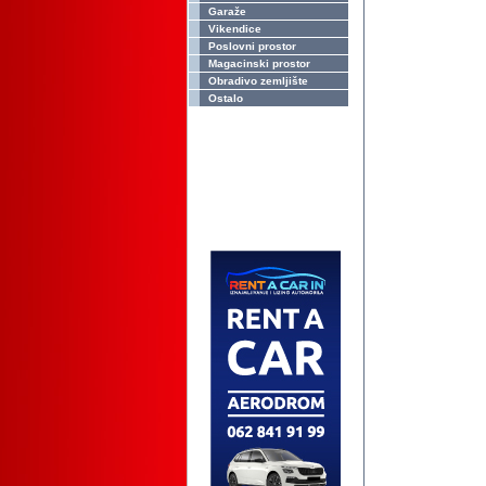
Garaže
Vikendice
Poslovni prostor
Magacinski prostor
Obradivo zemljište
Ostalo