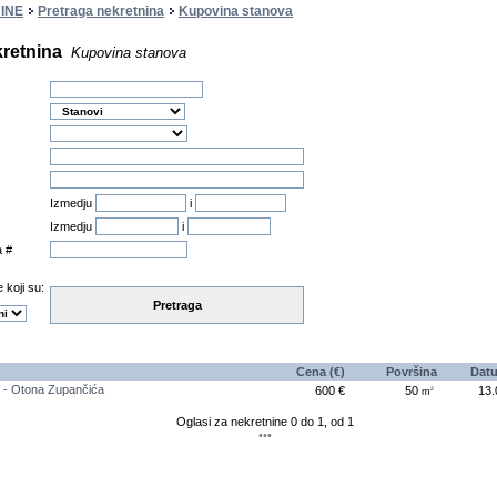
INE
Pretraga nekretnina
Kupovina stanova
kretnina
Kupovina stanova
Izmedju
i
Izmedju
i
a #
 koji su:
Pretraga
Cena (€)
Površina
Dat
 Otona Zupančića
600 €
50
13.
2
m
Oglasi za nekretnine 0 do 1, od 1
•••