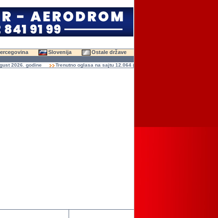
Hercegovina
Slovenija
Ostale države
 2026. godine
Trenutno oglasa na sajtu 12.064 (47.627 slika)
Ukupno čitanja ogla