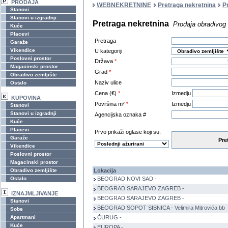
PRODAJA
WEBNEKRETNINE
Pretraga nekretnina
P
Stanovi
Stanovi u izgradnji
Pretraga nekretnina
Prodaja obradivog 
Kuće
Placevi
Pretraga
Garaže
Vikendice
U kategoriji
Poslovni prostor
Država
*
Magacinski prostor
Grad
*
Obradivo zemljište
Naziv ulice
Ostalo
Cena (€)
*
Izmedju
KUPOVINA
Površina m²
*
Izmedju
Stanovi
Stanovi u izgradnji
Agencijska oznaka #
Kuće
Placevi
Prvo prikaži oglase koji su:
Garaže
Pre
Vikendice
Poslovni prostor
Magacinski prostor
Obradivo zemljište
Lokacija
Ostalo
BEOGRAD NOVI SAD -
BEOGRAD SARAJEVO ZAGREB -
IZNAJMLJIVANJE
BEOGRAD SARAJEVO ZAGREB -
Stanovi
BEOGRAD SOPOT SIBNICA - Velimira Mitrovića bb
Sobe
Apartmani
ČURUG -
Kuće
EUROPA -