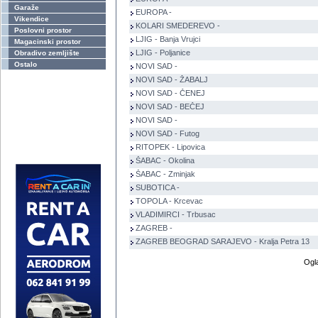
Garaže
EUROPA -
Vikendice
KOLARI SMEDEREVO -
Poslovni prostor
LJIG - Banja Vrujci
Magacinski prostor
LJIG - Poljanice
Obradivo zemljište
Ostalo
NOVI SAD -
NOVI SAD - ŽABALJ
NOVI SAD - ČENEJ
NOVI SAD - BEČEJ
NOVI SAD -
NOVI SAD - Futog
RITOPEK - Lipovica
ŠABAC - Okolina
ŠABAC - Zminjak
SUBOTICA -
TOPOLA - Krcevac
VLADIMIRCI - Trbusac
ZAGREB -
ZAGREB BEOGRAD SARAJEVO - Kralja Petra 13
Ogl