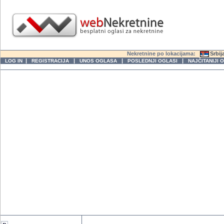
Nekretnine po lokacijama:
Srbij
|
|
|
|
LOG IN
REGISTRACIJA
UNOS OGLASA
POSLEDNJI OGLASI
NAJČITANIJI 