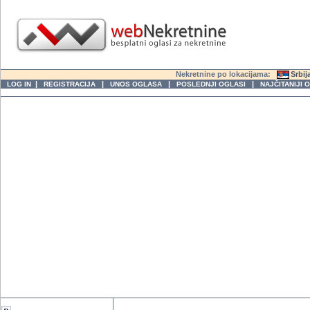
Nekretnine po lokacijama:
Srbij
|
|
|
|
LOG IN
REGISTRACIJA
UNOS OGLASA
POSLEDNJI OGLASI
NAJČITANIJI 