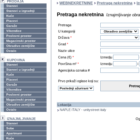
PRODAJA
WEBNEKRETNINE
Pretraga nekretnina
I
Stanovi
Stanovi u izgradnji
Pretraga nekretnina
Iznajmljivanje obr
Kuće
Placevi
Pretraga
Garaže
Vikendice
U kategoriji
Poslovni prostor
Država
*
Magacinski prostor
Grad
*
Obradivo zemljište
Naziv ulice
Ostalo
Cena (€)
*
Izmedju
KUPOVINA
Površina m²
*
Izmedju
i
Stanovi
Stanovi u izgradnji
Agencijska oznaka #
Kuće
Placevi
Prvo prikaži oglase koji su:
Garaže
Pretra
Vikendice
Poslovni prostor
Magacinski prostor
Obradivo zemljište
Lokacija
Ostalo
NAPLE ITALY - unitystreet italy
IZNAJMLJIVANJE
Og
Stanovi
Sobe
Apartmani
Kuće