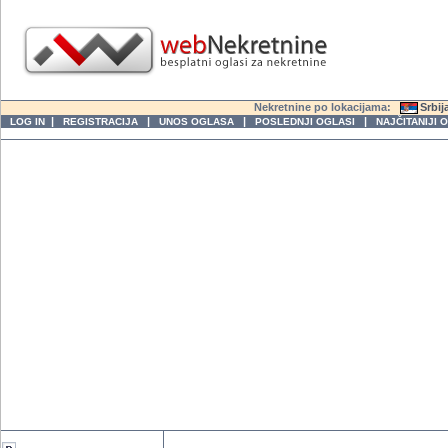
Nekretnine po lokacijama:
Srbij
|
|
|
|
LOG IN
REGISTRACIJA
UNOS OGLASA
POSLEDNJI OGLASI
NAJČITANIJI 