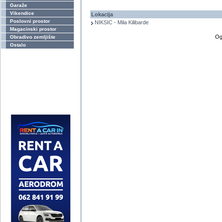
Garaže
Vikendice
Lokacija
Poslovni prostor
NIKSIC - Mila Kilibarde
Magacinski prostor
Og
Obradivo zemljište
Ostalo