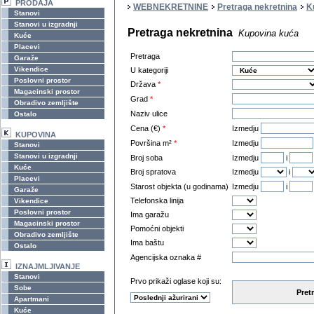
PRODAJA
WEBNEKRETNINE
Pretraga nekretnina
K
Stanovi
Stanovi u izgradnji
Pretraga nekretnina
Kupovina kuća
Kuće
Placevi
Pretraga
Garaže
Vikendice
U kategoriji
Poslovni prostor
Država
*
Magacinski prostor
Grad
*
Obradivo zemljište
Naziv ulice
Ostalo
Cena (€)
*
Izmedju
KUPOVINA
Površina m²
*
Izmedju
Stanovi
Stanovi u izgradnji
Broj soba
Izmedju
i
Kuće
Broj spratova
Izmedju
i
Placevi
Starost objekta (u godinama)
Izmedju
i
Garaže
Telefonska linija
Vikendice
Poslovni prostor
Ima garažu
Magacinski prostor
Pomoćni objekti
Obradivo zemljište
Ima baštu
Ostalo
Agencijska oznaka #
IZNAJMLJIVANJE
Stanovi
Prvo prikaži oglase koji su:
Sobe
Pret
Apartmani
Kuće