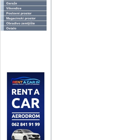
Garaže
Vikendice
Poslovni prostor
Magacinski prostor
Obradivo zemljište
Ostalo