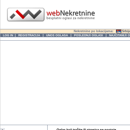
Nekretnine po lokacijama:
Srbij
|
|
|
|
LOG IN
REGISTRACIJA
UNOS OGLASA
POSLEDNJI OGLASI
NAJČITANIJI 
Oglas koji tražite ili stranica ne postoje