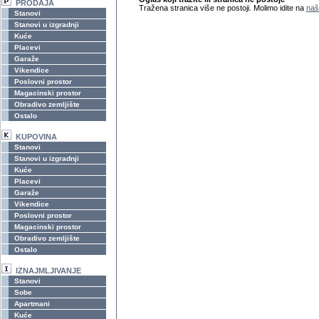
PRODAJA
Tražena stranica više ne postoji. Molimo idite na
naš
Stanovi
Stanovi u izgradnji
Kuće
Placevi
Garaže
Vikendice
Poslovni prostor
Magacinski prostor
Obradivo zemljište
Ostalo
KUPOVINA
Stanovi
Stanovi u izgradnji
Kuće
Placevi
Garaže
Vikendice
Poslovni prostor
Magacinski prostor
Obradivo zemljište
Ostalo
IZNAJMLJIVANJE
Stanovi
Sobe
Apartmani
Kuće