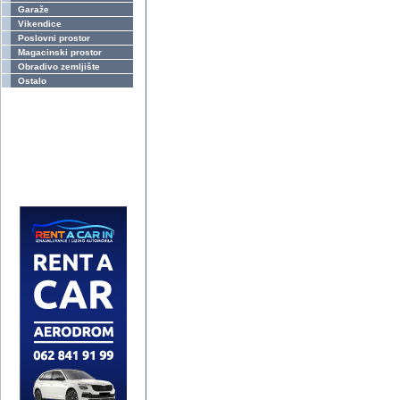
Garaže
Vikendice
Poslovni prostor
Magacinski prostor
Obradivo zemljište
Ostalo