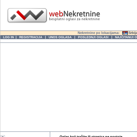
Nekretnine po lokacijama:
Srbij
|
|
|
|
LOG IN
REGISTRACIJA
UNOS OGLASA
POSLEDNJI OGLASI
NAJČITANIJI 
Oglas koji tražite ili stranica ne postoje