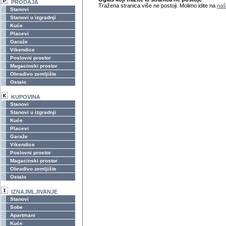
PRODAJA
Tražena stranica više ne postoji. Molimo idite na
naš
Stanovi
Stanovi u izgradnji
Kuće
Placevi
Garaže
Vikendice
Poslovni prostor
Magacinski prostor
Obradivo zemljište
Ostalo
KUPOVINA
Stanovi
Stanovi u izgradnji
Kuće
Placevi
Garaže
Vikendice
Poslovni prostor
Magacinski prostor
Obradivo zemljište
Ostalo
IZNAJMLJIVANJE
Stanovi
Sobe
Apartmani
Kuće