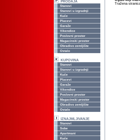
PRODAJA
Tražena stranica
Stanovi
Stanovi u izgradnji
Kuće
Placevi
Garaže
Vikendice
Poslovni prostor
Magacinski prostor
Obradivo zemljište
Ostalo
KUPOVINA
Stanovi
Stanovi u izgradnji
Kuće
Placevi
Garaže
Vikendice
Poslovni prostor
Magacinski prostor
Obradivo zemljište
Ostalo
IZNAJMLJIVANJE
Stanovi
Sobe
Apartmani
Kuće