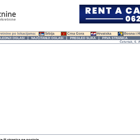
etnine po lokacijama:
Srbija
Crna Gora
Hrvatska
Bosna i 
|
|
|
LEDNJI OGLASI
NAJČITANIJI OGLASI
PREGLED SLIKA
PRVA STRANICA
Četvrtak, 6. Avgu
te ili stranica ne postoje