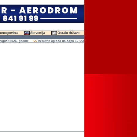
Hercegovina
Slovenija
Ostale države
st 2026. godine
Trenutno oglasa na sajtu 12.066 (47.648 slika)
Ukupno čitanja og