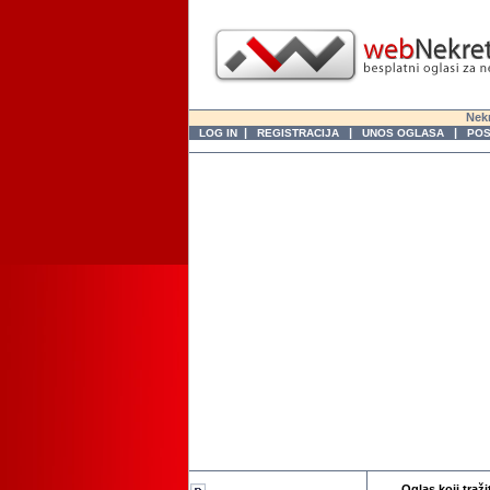
Nekr
|
|
|
LOG IN
REGISTRACIJA
UNOS OGLASA
POS
Oglas koji traži