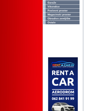
Garaže
Vikendice
Poslovni prostor
Magacinski prostor
Obradivo zemljište
Ostalo