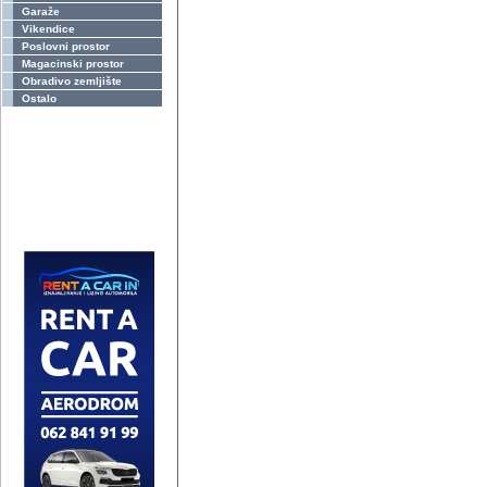
Garaže
Vikendice
Poslovni prostor
Magacinski prostor
Obradivo zemljište
Ostalo