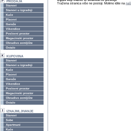
PRODAJA
Tražena stranica više ne postoji. Molimo idite na
naš
Stanovi
Stanovi u izgradnji
Kuće
Placevi
Garaže
Vikendice
Poslovni prostor
Magacinski prostor
Obradivo zemljište
Ostalo
KUPOVINA
Stanovi
Stanovi u izgradnji
Kuće
Placevi
Garaže
Vikendice
Poslovni prostor
Magacinski prostor
Obradivo zemljište
Ostalo
IZNAJMLJIVANJE
Stanovi
Sobe
Apartmani
Kuće