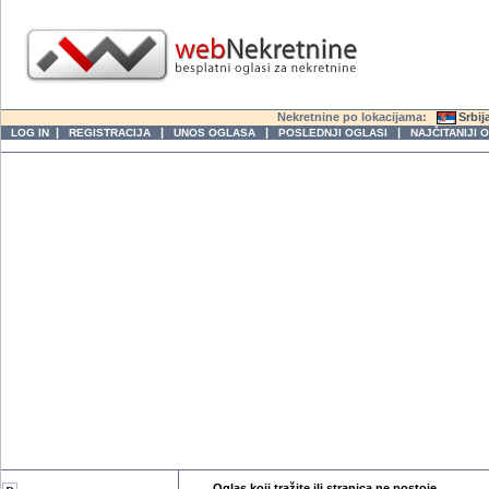
Nekretnine po lokacijama:
Srbij
|
|
|
|
LOG IN
REGISTRACIJA
UNOS OGLASA
POSLEDNJI OGLASI
NAJČITANIJI 
Oglas koji tražite ili stranica ne postoje