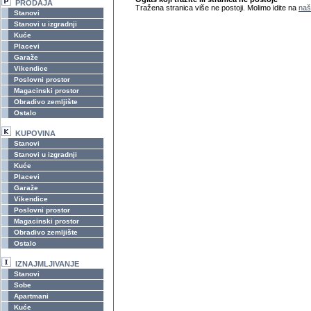
PRODAJA
Tražena stranica više ne postoji. Molimo idite na
naš
Stanovi
Stanovi u izgradnji
Kuće
Placevi
Garaže
Vikendice
Poslovni prostor
Magacinski prostor
Obradivo zemljište
Ostalo
KUPOVINA
Stanovi
Stanovi u izgradnji
Kuće
Placevi
Garaže
Vikendice
Poslovni prostor
Magacinski prostor
Obradivo zemljište
Ostalo
IZNAJMLJIVANJE
Stanovi
Sobe
Apartmani
Kuće