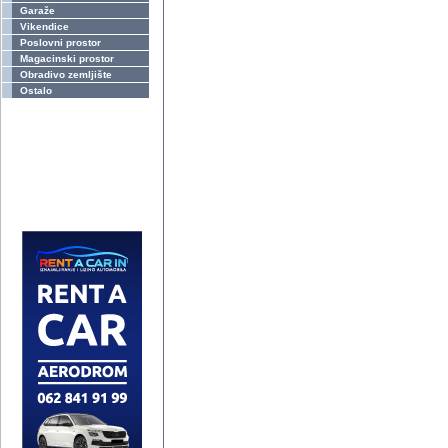
Garaže
Vikendice
Poslovni prostor
Magacinski prostor
Obradivo zemljište
Ostalo