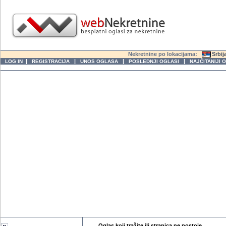
Nekretnine po lokacijama:
Srbij
|
|
|
|
LOG IN
REGISTRACIJA
UNOS OGLASA
POSLEDNJI OGLASI
NAJČITANIJI 
Oglas koji tražite ili stranica ne postoje