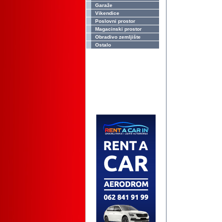
Garaže
Vikendice
Poslovni prostor
Magacinski prostor
Obradivo zemljište
Ostalo