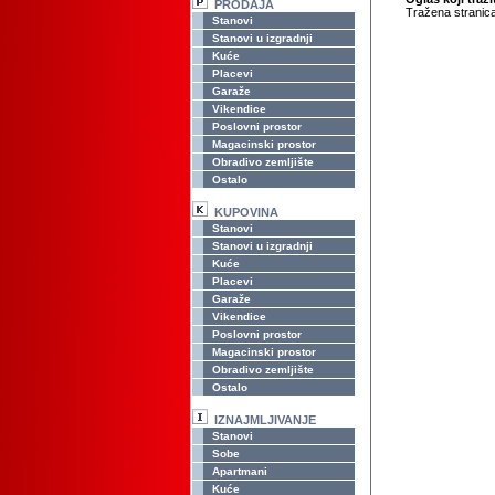
PRODAJA
Tražena stranica
Stanovi
Stanovi u izgradnji
Kuće
Placevi
Garaže
Vikendice
Poslovni prostor
Magacinski prostor
Obradivo zemljište
Ostalo
KUPOVINA
Stanovi
Stanovi u izgradnji
Kuće
Placevi
Garaže
Vikendice
Poslovni prostor
Magacinski prostor
Obradivo zemljište
Ostalo
IZNAJMLJIVANJE
Stanovi
Sobe
Apartmani
Kuće