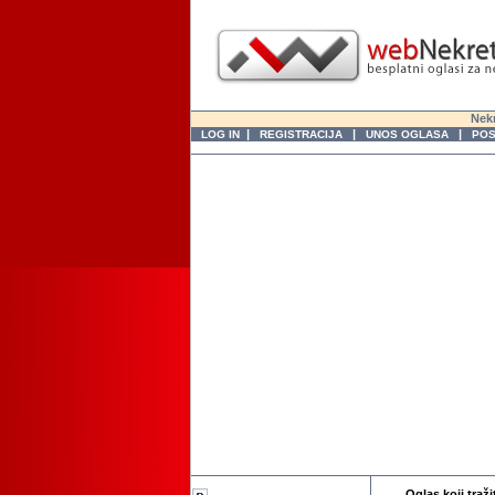
Nekr
|
|
|
LOG IN
REGISTRACIJA
UNOS OGLASA
POS
Oglas koji traži