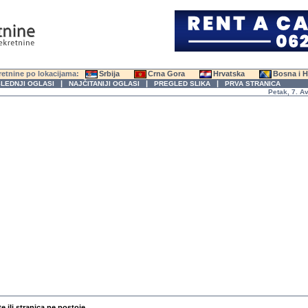
etnine po lokacijama:
Srbija
Crna Gora
Hrvatska
Bosna i 
|
|
|
LEDNJI OGLASI
NAJČITANIJI OGLASI
PREGLED SLIKA
PRVA STRANICA
Petak, 7. Avgus
te ili stranica ne postoje