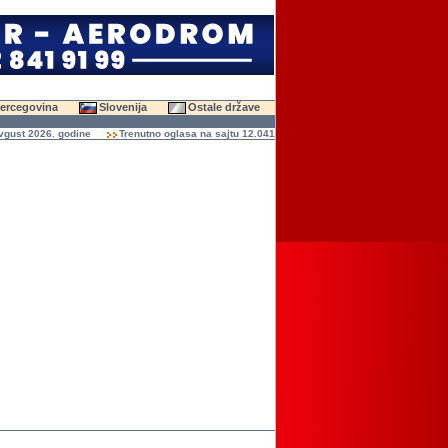
Hercegovina
Slovenija
Ostale države
t 2026. godine
Trenutno oglasa na sajtu 12.041 (47.438 slika)
Ukupno čitanja ogl