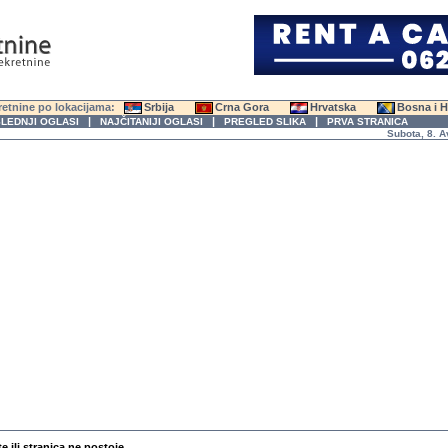
etnine po lokacijama:
Srbija
Crna Gora
Hrvatska
Bosna i 
|
|
|
LEDNJI OGLASI
NAJČITANIJI OGLASI
PREGLED SLIKA
PRVA STRANICA
Subota, 8. Avgus
te ili stranica ne postoje