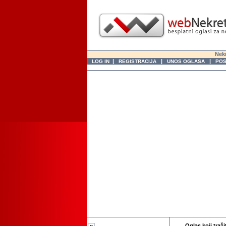
Nekr
|
|
|
LOG IN
REGISTRACIJA
UNOS OGLASA
POS
Oglas koji traži