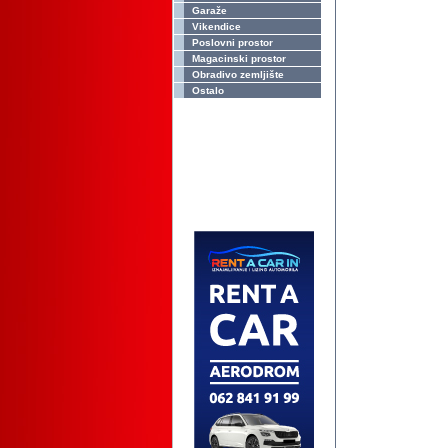
Garaže
Vikendice
Poslovni prostor
Magacinski prostor
Obradivo zemljište
Ostalo