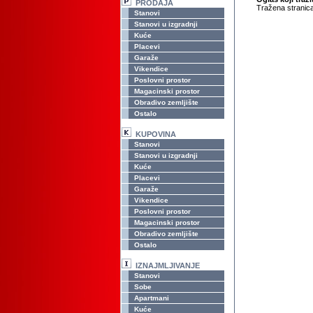
PRODAJA
Tražena stranica
Stanovi
Stanovi u izgradnji
Kuće
Placevi
Garaže
Vikendice
Poslovni prostor
Magacinski prostor
Obradivo zemljište
Ostalo
KUPOVINA
Stanovi
Stanovi u izgradnji
Kuće
Placevi
Garaže
Vikendice
Poslovni prostor
Magacinski prostor
Obradivo zemljište
Ostalo
IZNAJMLJIVANJE
Stanovi
Sobe
Apartmani
Kuće