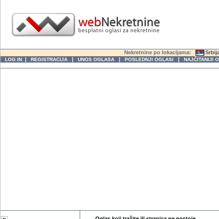
Nekretnine po lokacijama:
Srbij
|
|
|
|
LOG IN
REGISTRACIJA
UNOS OGLASA
POSLEDNJI OGLASI
NAJČITANIJI 
Oglas koji tražite ili stranica ne postoje