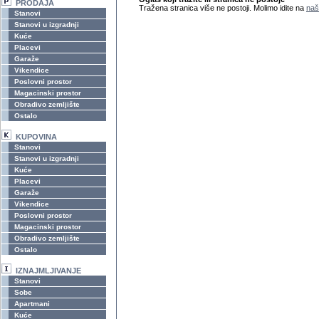
PRODAJA
Tražena stranica više ne postoji. Molimo idite na
naš
Stanovi
Stanovi u izgradnji
Kuće
Placevi
Garaže
Vikendice
Poslovni prostor
Magacinski prostor
Obradivo zemljište
Ostalo
KUPOVINA
Stanovi
Stanovi u izgradnji
Kuće
Placevi
Garaže
Vikendice
Poslovni prostor
Magacinski prostor
Obradivo zemljište
Ostalo
IZNAJMLJIVANJE
Stanovi
Sobe
Apartmani
Kuće