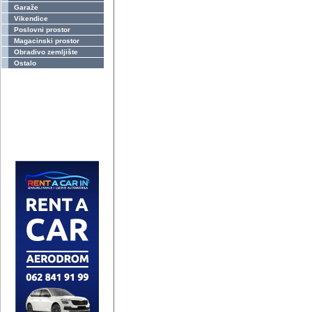
Garaže
Vikendice
Poslovni prostor
Magacinski prostor
Obradivo zemljište
Ostalo