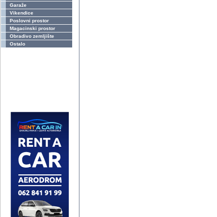
Garaže
Vikendice
Poslovni prostor
Magacinski prostor
Obradivo zemljište
Ostalo