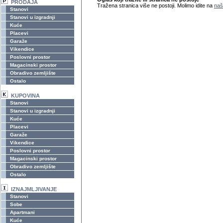
PRODAJA
Tražena stranica više ne postoji. Molimo idite na
naš
Stanovi
Stanovi u izgradnji
Kuće
Placevi
Garaže
Vikendice
Poslovni prostor
Magacinski prostor
Obradivo zemljište
Ostalo
KUPOVINA
Stanovi
Stanovi u izgradnji
Kuće
Placevi
Garaže
Vikendice
Poslovni prostor
Magacinski prostor
Obradivo zemljište
Ostalo
IZNAJMLJIVANJE
Stanovi
Sobe
Apartmani
Kuće