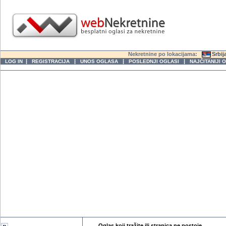
Nekretnine po lokacijama:
Srbij
|
|
|
|
LOG IN
REGISTRACIJA
UNOS OGLASA
POSLEDNJI OGLASI
NAJČITANIJI 
Oglas koji tražite ili stranica ne postoje