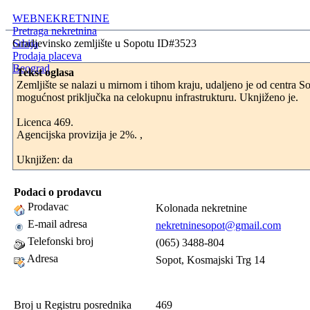
WEBNEKRETNINE
Pretraga nekretnina
Srbija
Gradjevinsko zemljište u Sopotu ID#3523
Prodaja placeva
Beograd
Tekst oglasa
Zemljište se nalazi u mirnom i tihom kraju, udaljeno je od centra S
mogućnost priključka na celokupnu infrastrukturu. Uknjiženo je.
Licenca 469.
Agencijska provizija je 2%. ,
Uknjižen: da
Podaci o prodavcu
Prodavac
Kolonada nekretnine
E-mail adresa
nekretninesopot@gmail.com
Telefonski broj
(065) 3488-804
Adresa
Sopot, Kosmajski Trg 14
Broj u Registru posrednika
469