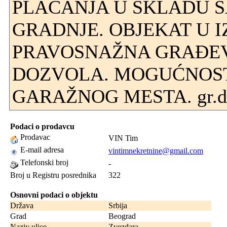
PLAĆANJA U SKLADU 
GRADNJE. OBJEKAT U I
PRAVOSNAŽNA GRAĐE
DOZVOLA. MOGUĆNOS
GARAŽNOG MESTA. gr.do
Podaci o prodavcu
Prodavac
VIN Tim
E-mail adresa
vintimnekretnine@gmail.com
Telefonski broj
-
Broj u Registru posrednika
322
Osnovni podaci o objektu
Država
Srbija
Grad
Beograd
Naziv ulice
Zvezdara