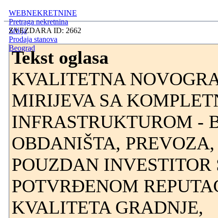
WEBNEKRETNINE
Pretraga nekretnina
Srbija
ZVEZDARA ID: 2662
Prodaja stanova
Beograd
Tekst oglasa
KVALITETNA NOVOGRA
MIRIJEVA SA KOMPLE
INFRASTRUKTUROM - B
OBDANIŠTA, PREVOZA,
POUZDAN INVESTITOR 
POTVRĐENOM REPUTA
KVALITETA GRADNJE,