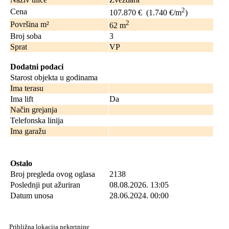
2
Cena
107.870 €
(1.740 €/m
)
2
Površina m²
62
m
Broj soba
3
Sprat
VP
Dodatni podaci
Starost objekta u godinama
Ima terasu
Ima lift
Da
Način grejanja
Telefonska linija
Ima garažu
Ostalo
Broj pregleda ovog oglasa
2138
Poslednji put ažuriran
08.08.2026. 13:05
Datum unosa
28.06.2024. 00:00
Približna lokacija nekretnine