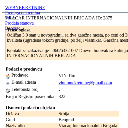
WEBNEKRETNINE
Pretraga nekretnina
Srbija
VRACAR INTERNACIONALNIH BRIGADA ID: 2875
Prodaja stanova
Beograd
Tekst oglasa
Odličan 3.0 stan u novogradnji, sa dva garažna mesta, po ceni od
kvaliteta (ugrađena tokom gradnje, po želji vlasnika). Garažna mes
Kontakt za zakazivanje - 060/6332-007 Dnevni boravak sa kuhinjom i
INTERNACIONALNIH BRIGADA
Podaci o prodavcu
Prodavac
VIN Tim
E-mail adresa
vintimnekretnine@gmail.com
Telefonski broj
-
Broj u Registru posrednika
322
Osnovni podaci o objektu
Država
Srbija
Grad
Beograd
Naziv ulice
Vracar, Internacionalnih Brigada