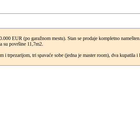
 30.000 EUR (po garažnom mestu). Stan se prodaje kompletno namešten
ta su površine 11,7m2.
 trpezarijom, tri spavaće sobe (jedna je master room), dva kupatila i 