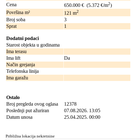
2
Cena
650.000 €
(5.372 €/m
)
2
Površina m²
121
m
Broj soba
3
Sprat
1
Dodatni podaci
Starost objekta u godinama
Ima terasu
Ima lift
Da
Način grejanja
Telefonska linija
Ima garažu
Ostalo
Broj pregleda ovog oglasa
12378
Poslednji put ažuriran
07.08.2026. 13:05
Datum unosa
25.04.2025. 00:00
Približna lokacija nekretnine