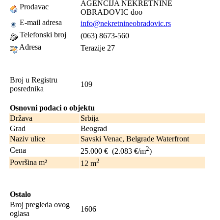
AGENCIJA NEKRETNINE
Prodavac
OBRADOVIC doo
E-mail adresa
info@nekretnineobradovic.rs
Telefonski broj
(063) 8673-560
Adresa
Terazije 27
Broj u Registru
109
posrednika
Osnovni podaci o objektu
Država
Srbija
Grad
Beograd
Naziv ulice
Savski Venac, Belgrade Waterfront
2
Cena
25.000 €
(2.083 €/m
)
2
Površina m²
12
m
Ostalo
Broj pregleda ovog
1606
oglasa