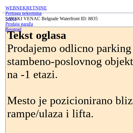
WEBNEKRETNINE
Pretraga nekretnina
Srbija
SAVSKI VENAC Belgrade Waterfront ID: 8835
Prodaja garaža
Beograd
Tekst oglasa
Prodajemo odlicno parking
stambeno-poslovnog objek
na -1 etazi.
Mesto je pozicionirano bl
rampe/ulaza i lifta.