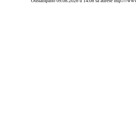
Odštampano 09.08.2026 u 14:08 sa adrese http:////ww