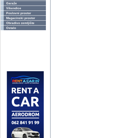
Garaže
Vikendice
Poslovni prostor
Magacinski prostor
Obradivo zemljište
Ostalo