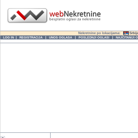
Nekretnine po lokacijama:
Srbij
|
|
|
|
LOG IN
REGISTRACIJA
UNOS OGLASA
POSLEDNJI OGLASI
NAJČITANIJI 