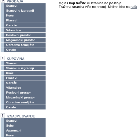
PRODAJA
Oglas koji tražite ili stranica ne postoje
Stanovi
Tražena stranica više ne postoji. Molimo idite na
našu
Stanovi u izgradnji
Kuće
Placevi
Garaže
Vikendice
Poslovni prostor
Magacinski prostor
Obradivo zemljište
Ostalo
KUPOVINA
Stanovi
Stanovi u izgradnji
Kuće
Placevi
Garaže
Vikendice
Poslovni prostor
Magacinski prostor
Obradivo zemljište
Ostalo
IZNAJMLJIVANJE
Stanovi
Sobe
Apartmani
Kuće