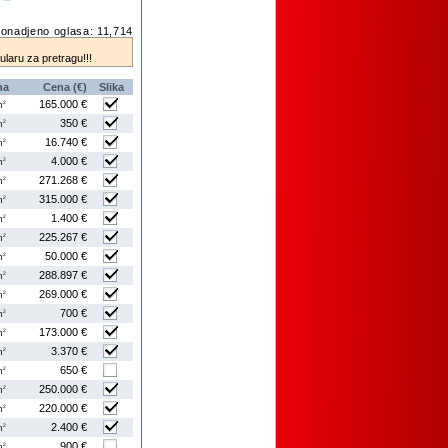
onadjeno oglasa: 11,714
mularu za pretragu!!!
na
Cena (€)
Slika
165.000 €
2
m
350 €
2
m
16.740 €
2
m
4.000 €
2
m
271.268 €
2
m
315.000 €
2
m
1.400 €
2
m
225.267 €
2
m
50.000 €
2
m
288.897 €
2
m
269.000 €
2
m
700 €
2
m
173.000 €
2
m
3.370 €
2
m
650 €
2
m
250.000 €
2
m
220.000 €
2
m
2.400 €
2
m
900 €
2
m