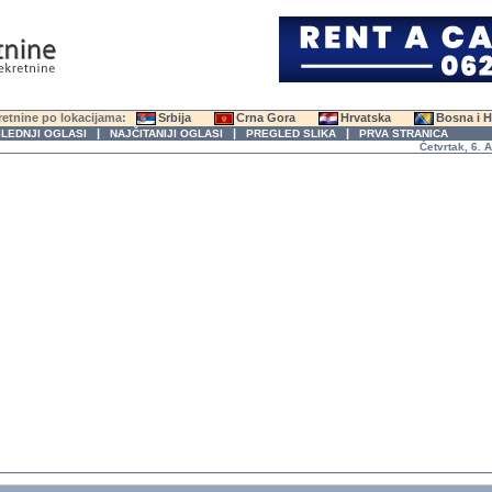
etnine po lokacijama:
Srbija
Crna Gora
Hrvatska
Bosna i 
|
|
|
LEDNJI OGLASI
NAJČITANIJI OGLASI
PREGLED SLIKA
PRVA STRANICA
Četvrtak, 6. Avgus