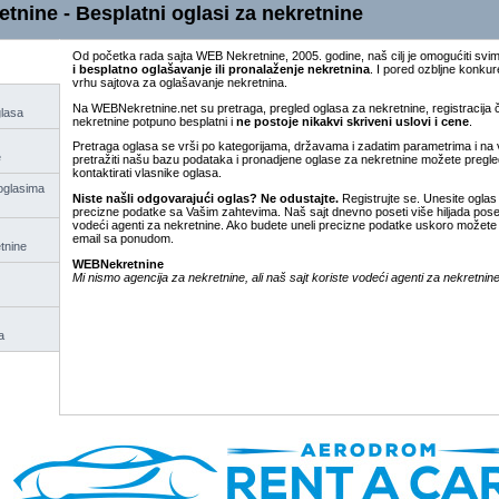
tnine - Besplatni oglasi za nekretnine
Od početka rada sajta WEB Nekretnine, 2005. godine, naš cilj je omogućiti svi
i besplatno oglašavanje ili pronalaženje nekretnina
. I pored ozbljne konkur
vrhu sajtova za oglašavanje nekretnina.
Na WEBNekretnine.net su pretraga, pregled oglasa za nekretnine, registracija 
glasa
nekretnine potpuno besplatni i
ne postoje nikakvi skriveni uslovi i cene
.
Pretraga oglasa se vrši po kategorijama, državama i zadatim parametrima i na
e
pretražiti našu bazu podataka i pronadjene oglase za nekretnine možete pregleda
kontaktirati vlasnike oglasa.
oglasima
Niste našli odgovarajući oglas? Ne odustajte.
Registrujte se. Unesite oglas
precizne podatke sa Vašim zahtevima. Naš sajt dnevno poseti više hiljada poset
vodeći agenti za nekretnine. Ako budete uneli precizne podatke uskoro možete d
email sa ponudom.
tnine
WEBNekretnine
Mi nismo agencija za nekretnine, ali naš sajt koriste vodeći agenti za nekretnine
a