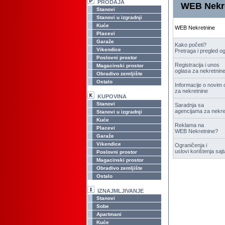
PRODAJA
WEB Nekre
Stanovi
Stanovi u izgradnji
Kuće
WEB Nekretnine
Placevi
Garaže
Kako početi?
Vikendice
Pretraga i pregled o
Poslovni prostor
Registracija i unos
Magacinski prostor
oglasa za nekretnin
Obradivo zemljište
Ostalo
Informacije o novim 
za nekretnine
KUPOVINA
Stanovi
Saradnja sa
agencijama za nekre
Stanovi u izgradnji
Kuće
Reklama na
Placevi
WEB Nekretnine?
Garaže
Vikendice
Ograničenja i
uslovi korištenja sajt
Poslovni prostor
Magacinski prostor
Obradivo zemljište
Ostalo
IZNAJMLJIVANJE
Stanovi
Sobe
Apartmani
Kuće