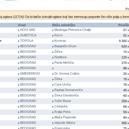
Pr
oj oglasa (11714)! Da bi lakše izdvojili oglase koji Vas interesuju popunite što više polja u for
Grad
Bliže odredište
Površi
NOVI SAD
Miodraga Petrovica Ckalje
57
SUBOTICA
Korzo
52
e
TOPOLA
Krcevac
9.300
BEOGRAD
Batajnički Drum
620
BEOGRAD
Žička
74
BEOGRAD
Nodilova
120
BEOGRAD
Pavla Minčića
270
BEOGRAD
88
SMEDEREVO
Dr Jovana Cvijića
25
BEOGRAD
Žička
79
BEOGRAD
Cara Uroša
79
BEOGRAD
Radoja Domanovića
45
BEOGRAD
Živka Davidovića
60
BEOGRAD
Tošin Bunar
259
BEOGRAD
Cetinjska
66
BEOGRAD
Kralja Petra
59
BEOGRAD
Blaža Popivode
84
BEOGRAD
Vojvode Mišića
300
BEOGRAD
Francuska
75