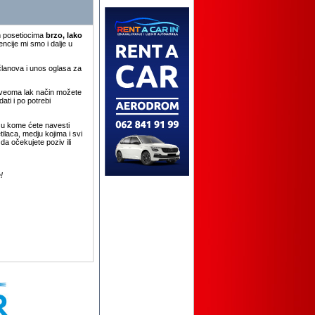
m posetiocima
brzo, lako
encije mi smo i dalje u
članova i unos oglasa za
 veoma lak način možete
ti i po potrebi
 u kome ćete navesti
ilaca, medju kojima i svi
a očekujete poziv ili
!