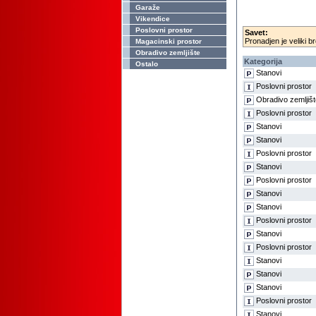
Garaže
Vikendice
Poslovni prostor
Savet:
Pronadjen je veliki br
Magacinski prostor
Obradivo zemljište
Kategorija
Ostalo
Stanovi
Poslovni prostor
Obradivo zemljišt
Poslovni prostor
Stanovi
Stanovi
Poslovni prostor
Stanovi
Poslovni prostor
Stanovi
Stanovi
Poslovni prostor
Stanovi
Poslovni prostor
Stanovi
Stanovi
Stanovi
Poslovni prostor
Stanovi