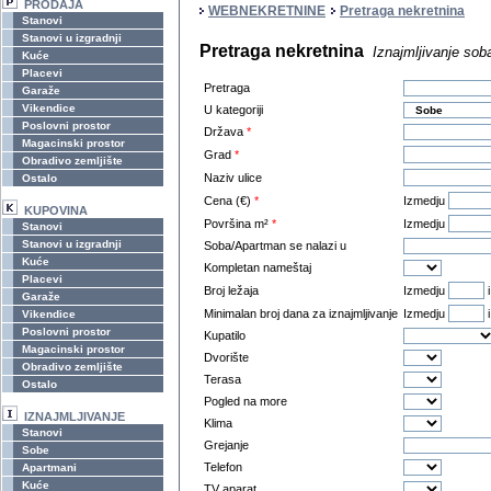
PRODAJA
WEBNEKRETNINE
Pretraga nekretnina
Stanovi
Stanovi u izgradnji
Pretraga nekretnina
Iznajmljivanje sob
Kuće
Placevi
Pretraga
Garaže
Vikendice
U kategoriji
Poslovni prostor
Država
*
Magacinski prostor
Grad
*
Obradivo zemljište
Naziv ulice
Ostalo
Cena (€)
*
Izmedju
KUPOVINA
Površina m²
*
Izmedju
Stanovi
Stanovi u izgradnji
Soba/Apartman se nalazi u
Kuće
Kompletan nameštaj
Placevi
Broj ležaja
Izmedju
Garaže
Minimalan broj dana za iznajmljivanje
Izmedju
Vikendice
Poslovni prostor
Kupatilo
Magacinski prostor
Dvorište
Obradivo zemljište
Terasa
Ostalo
Pogled na more
IZNAJMLJIVANJE
Klima
Stanovi
Grejanje
Sobe
Telefon
Apartmani
Kuće
TV aparat