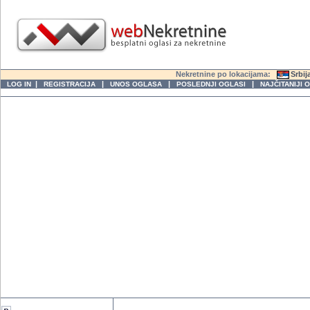
Nekretnine po lokacijama:
Srbij
|
|
|
|
LOG IN
REGISTRACIJA
UNOS OGLASA
POSLEDNJI OGLASI
NAJČITANIJI 