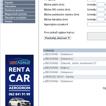
Garaže
Blizina plaže (km)
Izmedju
Vikendice
Blizina SKI centra (km)
Izmedju
Poslovni prostor
Magacinski prostor
Blizina autobuske stanice (km)
Izmedju
Obradivo zemljište
Blizina fakulteta (km)
Izmedju
Ostalo
Agencijska oznaka #
Prvo prikaži oglase koji su:
Lokacija
BEOGRAD - Dobanovci
BEOGRAD - Dobanovci
BEOGRAD - Železnik, Janče Jovanovića 27
BEOGRAD - Boljevci
BEOGRAD - Dobanovci
HERCEG NOVI - Savina
BEOGRAD - Dobanovci
Og