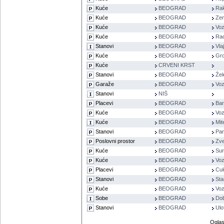
Kuće
BEOGRAD
Rak
Kuće
BEOGRAD
Ze
Kuće
BEOGRAD
Voz
Kuće
BEOGRAD
Rad
Stanovi
BEOGRAD
Vla
Kuće
BEOGRAD
Gro
Kuće
CRVENI KRST
Stanovi
BEOGRAD
Žel
Garaže
BEOGRAD
Voz
Stanovi
NIŠ
Placevi
BEOGRAD
Bar
Kuće
BEOGRAD
Voz
Kuće
BEOGRAD
Mit
Stanovi
BEOGRAD
Pa
Poslovni prostor
BEOGRAD
Zve
Kuće
BEOGRAD
Sur
Kuće
BEOGRAD
Voz
Placevi
BEOGRAD
Cuk
Stanovi
BEOGRAD
Sta
Kuće
BEOGRAD
Voz
Sobe
BEOGRAD
Do
Stanovi
BEOGRAD
Ulo
Oglas