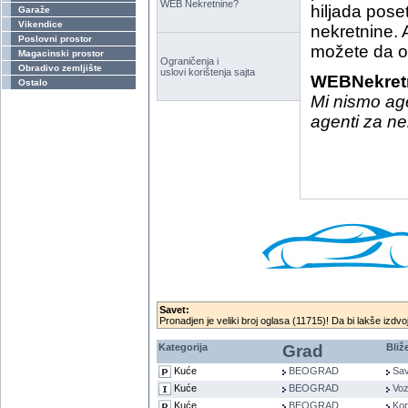
WEB Nekretnine?
hiljada pose
Garaže
Vikendice
nekretnine. 
Poslovni prostor
možete da oč
Magacinski prostor
Ograničenja i
Obradivo zemljište
uslovi korištenja sajta
WEBNekret
Ostalo
Mi nismo age
agenti za ne
Savet:
Pronadjen je veliki broj oglasa (11715)! Da bi lakše izdvoj
Kategorija
Grad
Bliž
Kuće
BEOGRAD
Sav
Kuće
BEOGRAD
Voz
Kuće
BEOGRAD
Kop