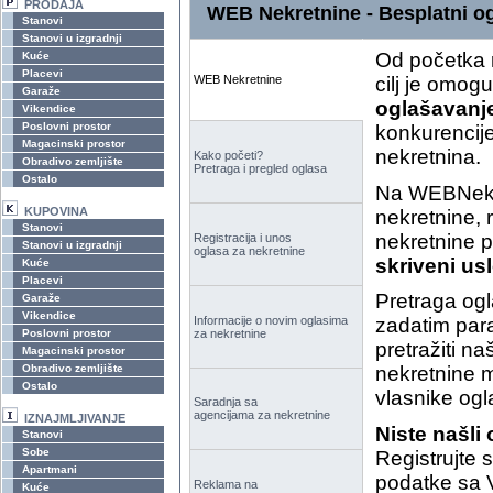
PRODAJA
WEB Nekretnine - Besplatni og
Stanovi
Stanovi u izgradnji
Od početka 
Kuće
Placevi
WEB Nekretnine
cilj je omog
Garaže
oglašavanje
Vikendice
Poslovni prostor
konkurencije
Magacinski prostor
nekretnina.
Kako početi?
Obradivo zemljište
Pretraga i pregled oglasa
Ostalo
Na WEBNekre
KUPOVINA
nekretnine, 
Stanovi
nekretnine p
Registracija i unos
Stanovi u izgradnji
oglasa za nekretnine
skriveni usl
Kuće
Placevi
Pretraga ogl
Garaže
Vikendice
Informacije o novim oglasima
zadatim par
Poslovni prostor
za nekretnine
pretražiti n
Magacinski prostor
Obradivo zemljište
nekretnine m
Ostalo
vlasnike ogl
Saradnja sa
agencijama za nekretnine
IZNAJMLJIVANJE
Niste našli
Stanovi
Sobe
Registrujte 
Apartmani
podatke sa 
Reklama na
Kuće