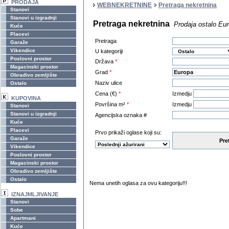
PRODAJA
WEBNEKRETNINE
Pretraga nekretnina
Stanovi
Stanovi u izgradnji
Pretraga nekretnina
Prodaja ostalo Eu
Kuće
Placevi
Pretraga
Garaže
Vikendice
U kategoriji
Poslovni prostor
Država
*
Magacinski prostor
Grad
*
Obradivo zemljište
Naziv ulice
Ostalo
Cena (€)
*
Izmedju
KUPOVINA
Površina m²
*
Izmedju
Stanovi
Stanovi u izgradnji
Agencijska oznaka #
Kuće
Placevi
Prvo prikaži oglase koji su:
Garaže
Pre
Vikendice
Poslovni prostor
Magacinski prostor
Obradivo zemljište
Ostalo
Nema unetih oglasa za ovu kategoriju!!!
IZNAJMLJIVANJE
Stanovi
Sobe
Apartmani
Kuće