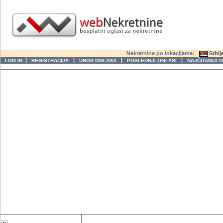
Nekretnine po lokacijama:
Srbij
|
|
|
|
LOG IN
REGISTRACIJA
UNOS OGLASA
POSLEDNJI OGLASI
NAJČITANIJI 