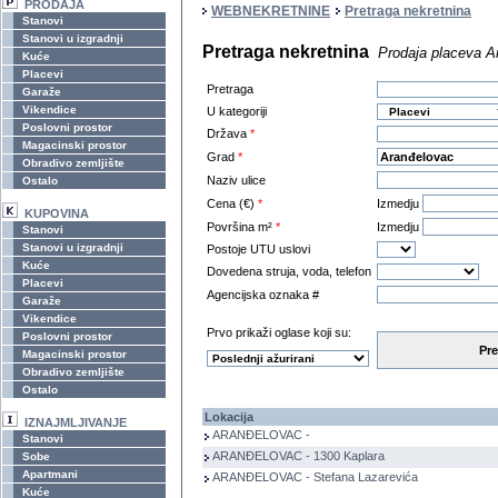
PRODAJA
WEBNEKRETNINE
Pretraga nekretnina
Stanovi
Stanovi u izgradnji
Pretraga nekretnina
Prodaja placeva A
Kuće
Placevi
Pretraga
Garaže
Vikendice
U kategoriji
Poslovni prostor
Država
*
Magacinski prostor
Grad
*
Obradivo zemljište
Naziv ulice
Ostalo
Cena (€)
*
Izmedju
KUPOVINA
Površina m²
*
Izmedju
Stanovi
Stanovi u izgradnji
Postoje UTU uslovi
Kuće
Dovedena struja, voda, telefon
Placevi
Agencijska oznaka #
Garaže
Vikendice
Prvo prikaži oglase koji su:
Poslovni prostor
Pre
Magacinski prostor
Obradivo zemljište
Ostalo
Lokacija
IZNAJMLJIVANJE
ARANĐELOVAC -
Stanovi
ARANĐELOVAC - 1300 Kaplara
Sobe
Apartmani
ARANĐELOVAC - Stefana Lazarevića
Kuće