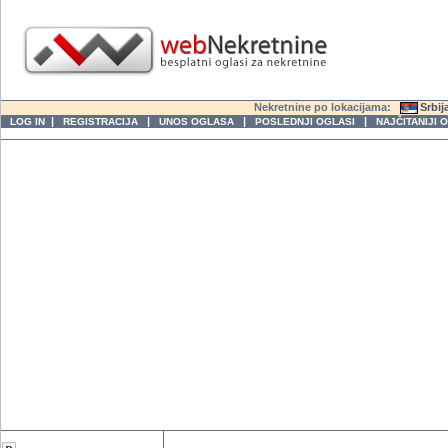
Nekretnine po lokacijama:
Srbij
|
|
|
|
LOG IN
REGISTRACIJA
UNOS OGLASA
POSLEDNJI OGLASI
NAJČITANIJI 