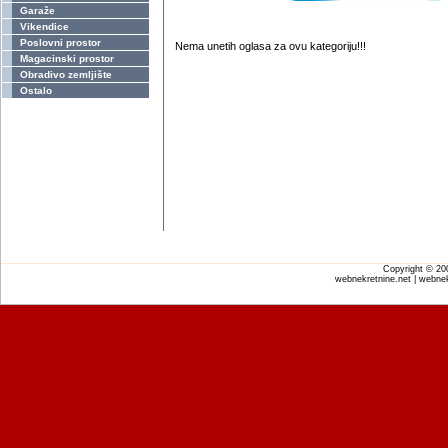
Garaže
Vikendice
Poslovni prostor
Nema unetih oglasa za ovu kategoriju!!!
Magacinski prostor
Obradivo zemljište
Ostalo
Copyright © 2
webnekretnine.net | webnek