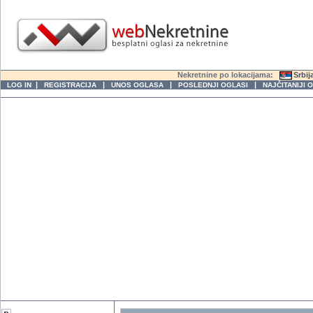
Nekretnine po lokacijama:
Srbij
|
|
|
|
LOG IN
REGISTRACIJA
UNOS OGLASA
POSLEDNJI OGLASI
NAJČITANIJI 