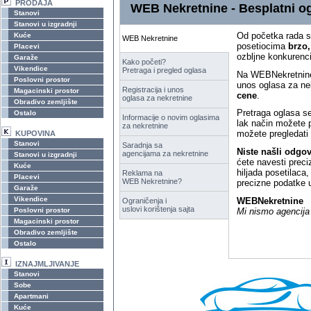
PRODAJA
WEB Nekretnine - Besplatni og
Stanovi
Stanovi u izgradnji
Od početka rada sa
Kuće
WEB Nekretnine
posetiocima
brzo,
Placevi
ozbljne konkurenci
Garaže
Kako početi?
Vikendice
Pretraga i pregled oglasa
Na WEBNekretnine.n
Poslovni prostor
unos oglasa za ne
Registracija i unos
Magacinski prostor
cene
.
oglasa za nekretnine
Obradivo zemljište
Pretraga oglasa s
Ostalo
Informacije o novim oglasima
lak način možete p
za nekretnine
možete pregledati i
KUPOVINA
Stanovi
Saradnja sa
Niste našli odgov
agencijama za nekretnine
Stanovi u izgradnji
ćete navesti prec
Kuće
hiljada posetilaca
Reklama na
Placevi
WEB Nekretnine?
precizne podatke 
Garaže
Vikendice
WEBNekretnine
Ograničenja i
uslovi korištenja sajta
Mi nismo agencija 
Poslovni prostor
Magacinski prostor
Obradivo zemljište
Ostalo
IZNAJMLJIVANJE
Stanovi
Sobe
Apartmani
Kuće