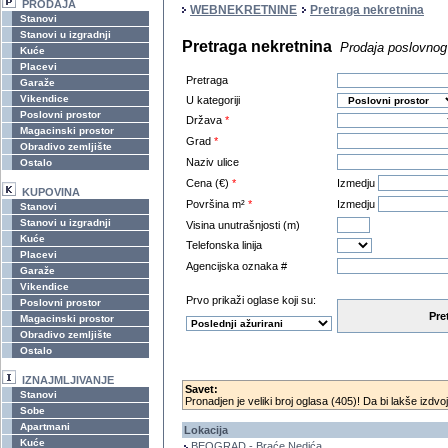
PRODAJA
WEBNEKRETNINE
Pretraga nekretnina
Stanovi
Stanovi u izgradnji
Pretraga nekretnina
Prodaja poslovnog
Kuće
Placevi
Pretraga
Garaže
Vikendice
U kategoriji
Poslovni prostor
Država
*
Magacinski prostor
Grad
*
Obradivo zemljište
Naziv ulice
Ostalo
Cena (€)
*
Izmedju
KUPOVINA
Površina m²
*
Izmedju
Stanovi
Stanovi u izgradnji
Visina unutrašnjosti (m)
Kuće
Telefonska linija
Placevi
Agencijska oznaka #
Garaže
Vikendice
Prvo prikaži oglase koji su:
Poslovni prostor
Pre
Magacinski prostor
Obradivo zemljište
Ostalo
IZNAJMLJIVANJE
Savet:
Stanovi
Pronadjen je veliki broj oglasa (405)! Da bi lakše izdvoj
Sobe
Apartmani
Lokacija
Kuće
BEOGRAD - Braće Nedića