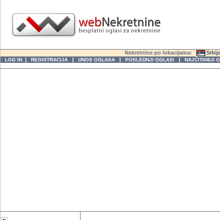
Nekretnine po lokacijama:
Srbij
|
|
|
|
LOG IN
REGISTRACIJA
UNOS OGLASA
POSLEDNJI OGLASI
NAJČITANIJI 