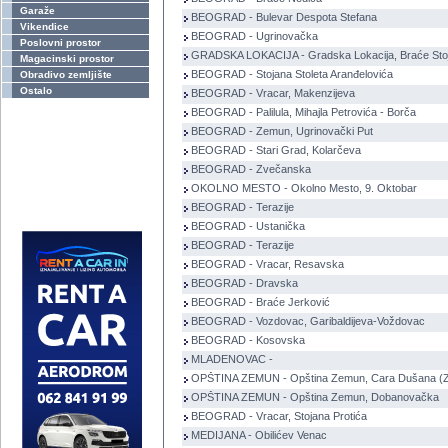
Garaže
BEOGRAD - Bulevar Despota Stefana
Vikendice
BEOGRAD - Ugrinovačka
Poslovni prostor
GRADSKA LOKACIJA - Gradska Lokacija, Braće Stoj
Magacinski prostor
BEOGRAD - Stojana Stoleta Aranđelovića
Obradivo zemljište
Ostalo
BEOGRAD - Vracar, Makenzijeva
BEOGRAD - Palilula, Mihajla Petrovića - Borča
BEOGRAD - Zemun, Ugrinovački Put
BEOGRAD - Stari Grad, Kolarčeva
BEOGRAD - Zvečanska
OKOLNO MESTO - Okolno Mesto, 9. Oktobar
BEOGRAD - Terazije
BEOGRAD - Ustanička
BEOGRAD - Terazije
BEOGRAD - Vracar, Resavska
BEOGRAD - Dravska
BEOGRAD - Braće Jerković
BEOGRAD - Vozdovac, Garibaldijeva-Voždovac
BEOGRAD - Kosovska
MLADENOVAC -
OPŠTINA ZEMUN - Opština Zemun, Cara Dušana (
OPŠTINA ZEMUN - Opština Zemun, Dobanovačka
BEOGRAD - Vracar, Stojana Protića
MEDIJANA - Obilićev Venac