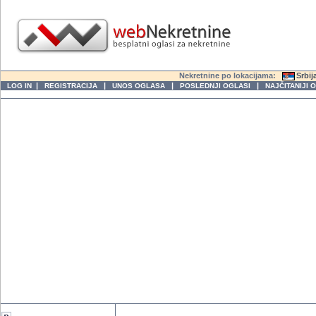
Nekretnine po lokacijama:
Srbij
|
|
|
|
LOG IN
REGISTRACIJA
UNOS OGLASA
POSLEDNJI OGLASI
NAJČITANIJI 