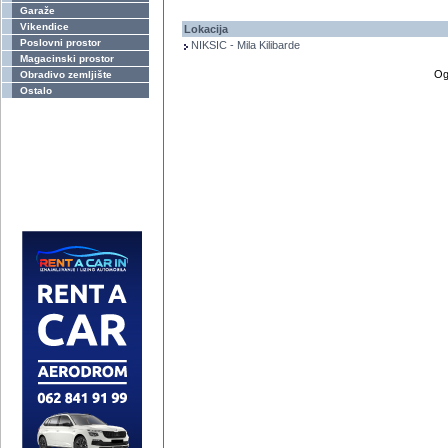
Garaže
Vikendice
Lokacija
Poslovni prostor
NIKSIC - Mila Kilibarde
Magacinski prostor
Og
Obradivo zemljište
Ostalo