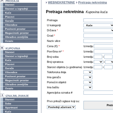
PRODAJA
WEBNEKRETNINE
Pretraga nekretnina
Stanovi
Stanovi u izgradnji
Pretraga nekretnina
Kupovina kuća
Kuće
Placevi
Pretraga
Garaže
Vikendice
U kategoriji
Poslovni prostor
Država
*
Magacinski prostor
Grad
*
Obradivo zemljište
Naziv ulice
Ostalo
Cena (€)
*
Izmedju
KUPOVINA
Površina m²
*
Izmedju
Stanovi
Stanovi u izgradnji
Broj soba
Izmedju
i
Kuće
Broj spratova
Izmedju
i
Placevi
Starost objekta (u godinama)
Izmedju
i
Garaže
Telefonska linija
Vikendice
Poslovni prostor
Ima garažu
Magacinski prostor
Pomoćni objekti
Obradivo zemljište
Ima baštu
Ostalo
Agencijska oznaka #
IZNAJMLJIVANJE
Stanovi
Prvo prikaži oglase koji su:
Sobe
Pret
Apartmani
Kuće