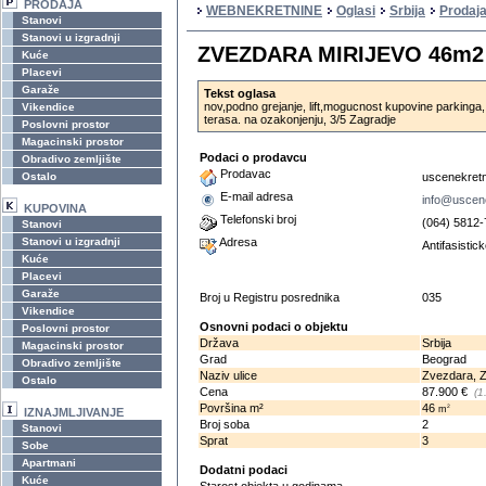
PRODAJA
WEBNEKRETNINE
Oglasi
Srbija
Prodaj
Stanovi
Stanovi u izgradnji
ZVEZDARA MIRIJEVO 46m2 ,
Kuće
Placevi
Garaže
Tekst oglasa
nov,podno grejanje, lift,mogucnost kupovine parkinga,
Vikendice
terasa. na ozakonjenju, 3/5 Zagradje
Poslovni prostor
Magacinski prostor
Podaci o prodavcu
Obradivo zemljište
Prodavac
Ostalo
uscenekretn
E-mail adresa
info@uscen
KUPOVINA
Telefonski broj
(064) 5812-
Stanovi
Stanovi u izgradnji
Adresa
Antifasistic
Kuće
Placevi
Garaže
Broj u Registru posrednika
035
Vikendice
Osnovni podaci o objektu
Poslovni prostor
Država
Srbija
Magacinski prostor
Grad
Beograd
Obradivo zemljište
Naziv ulice
Zvezdara, Z
Ostalo
Cena
87.900 €
(1
Površina m²
46
2
m
IZNAJMLJIVANJE
Broj soba
2
Stanovi
Sprat
3
Sobe
Apartmani
Dodatni podaci
Kuće