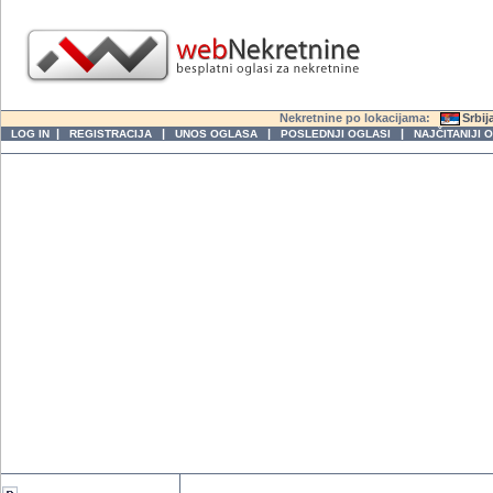
Nekretnine po lokacijama:
Srbij
|
|
|
|
LOG IN
REGISTRACIJA
UNOS OGLASA
POSLEDNJI OGLASI
NAJČITANIJI 