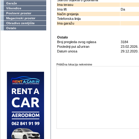
Starost objekta u godinama
Garaže
Ima terasu
Vikendice
Ima lift
Da
Poslovni prostor
Način grejanja
Magacinski prostor
Telefonska linija
Obradivo zemljište
Ima garažu
Ostalo
Ostalo
Broj pregleda ovog oglasa
3184
Poslednji put ažuriran
23.02.2026.
Datum unosa
29.12.2020.
Približna lokacija nekretnine