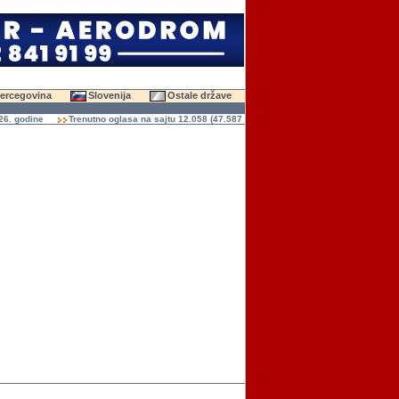
Hercegovina
Slovenija
Ostale države
odine
Trenutno oglasa na sajtu 12.058 (47.587 slika)
Ukupno čitanja oglasa 136.9