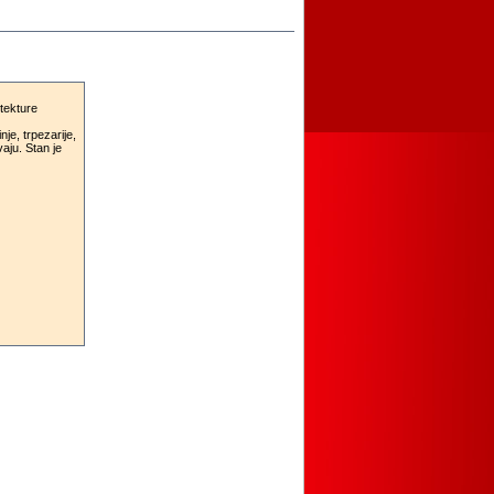
tekture
je, trpezarije,
vaju. Stan je