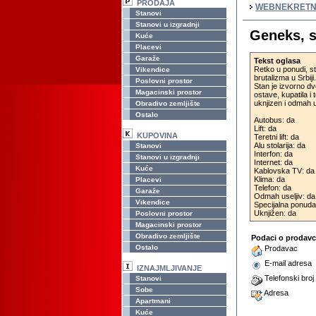
PRODAJA
WEBNEKRETN
Stanovi
Stanovi u izgradnji
Geneks, s
Kuće
Placevi
Garaže
Tekst oglasa
Retko u ponudi, s
Vikendice
brutalizma u Srbiji.
Poslovni prostor
Stan je izvorno dv
Magacinski prostor
ostave, kupatila i
uknjizen i odmah u
Obradivo zemljište
Ostalo
Autobus: da
Lift: da
KUPOVINA
Teretni lift: da
Alu stolarija: da
Stanovi
Interfon: da
Stanovi u izgradnji
Internet: da
Kuće
Kablovska TV: da
Klima: da
Placevi
Telefon: da
Garaže
Odmah useljiv: da
Vikendice
Specijalna ponuda
Uknjižen: da
Poslovni prostor
Magacinski prostor
Obradivo zemljište
Podaci o prodav
Ostalo
Prodavac
E-mail adresa
IZNAJMLJIVANJE
Telefonski broj
Stanovi
Sobe
Adresa
Apartmani
Kuće