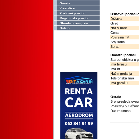
Garaže
Vikendice
Poslovni prostor
Osnovni podaci o
Magacinski prostor
Država
Obradivo zemljište
Grad
Naziv ulice
Ostalo
Cena
Površina m²
Broj soba
Sprat
Dodatni podaci
Starost objekta u 
Ima terasu
Ima lift
Način grejanja
Telefonska linija
Ima garažu
Ostalo
Broj pregleda ovo
Poslednji put ažuri
Datum unosa