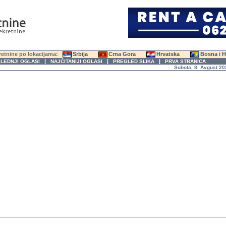
etnine po lokacijama:
Srbija
Crna Gora
Hrvatska
Bosna i 
|
|
|
LEDNJI OGLASI
NAJČITANIJI OGLASI
PREGLED SLIKA
PRVA STRANICA
Subota, 8. Avgust 2026. g