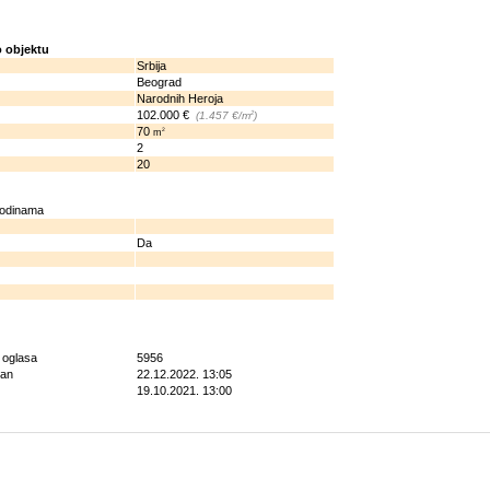
 objektu
Srbija
Beograd
Narodnih Heroja
102.000 €
2
(1.457 €/m
)
70
2
m
2
20
godinama
Da
g oglasa
5956
ran
22.12.2022. 13:05
19.10.2021. 13:00