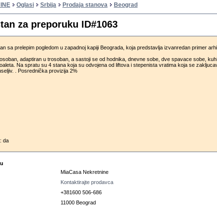
INE
Oglasi
Srbija
Prodaja stanova
Beograd
tan za preporuku ID#1063
tan sa prelepim pogledom u zapadnoj kapiji Beograda, koja predstavlja izvanredan primer arhi
osoban, adaptiran u trosoban, a sastoji se od hodnika, dnevne sobe, dve spavace sobe, kuhin
 toaleta. Na spratu su 4 stana koja su odvojena od liftova i stepenista vratima koja se zakljuca
seljiv. . Posrednička provizija 2%
: da
cu
MiaCasa Nekretnine
Kontaktirajte prodavca
+381600 506-686
11000 Beograd