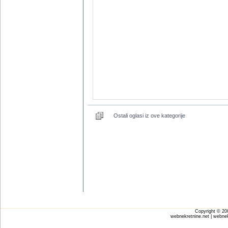
Ostali oglasi iz ove kategorije
Copyright © 2
webnekretnine.net | webnek