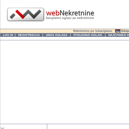
Nekretnine po lokacijama:
Srbij
|
|
|
|
LOG IN
REGISTRACIJA
UNOS OGLASA
POSLEDNJI OGLASI
NAJČITANIJI 