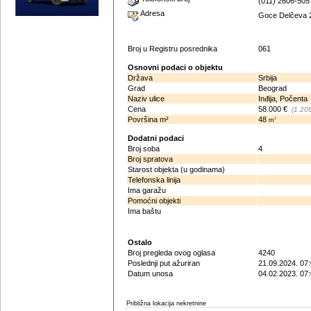
(011) 2606-505
Adresa
Goce Delčeva 2
Broj u Registru posrednika
061
Osnovni podaci o objektu
Država
Srbija
Grad
Beograd
Naziv ulice
Inđija, Počenta
Cena
58.000 €
(1.20
Površina m²
48
2
m
Dodatni podaci
Broj soba
4
Broj spratova
Starost objekta (u godinama)
Telefonska linija
Ima garažu
Pomoćni objekti
Ima baštu
Ostalo
Broj pregleda ovog oglasa
4240
Poslednji put ažuriran
21.09.2024. 07
Datum unosa
04.02.2023. 07
Približna lokacija nekretnine