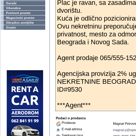
Plac je ravan, sa zasadima 
Garaže
Vikendice
dvorištu.
Poslovni prostor
Kuća je odlično pozicioniran
Magacinski prostor
Obradivo zemljište
Ovu nekretninu preporučujem
Ostalo
privatnost, mesto za odmor
Beograda i Novog Sada.
Agent prodaje 065/555-15
Agencijska provizija 2% u
NEKRETNINE BEOGRAD
ID#9530
***Agent***
Podaci o prodavcu
Prodavac
Magnat Petrovic
E-mail adresa
magnat.p@open
Telefonski broj