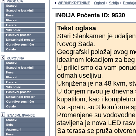
PRODAJA
WEBNEKRETNINE
Oglasi
Srbija
Prodaj
Stanovi
Stanovi u izgradnji
INĐIJA Počenta ID: 9530
Kuće
Placevi
Garaže
Tekst oglasa
Vikendice
Stari Slankamen je udalje
Poslovni prostor
Magacinski prostor
Novog Sada.
Obradivo zemljište
Ostalo
Geografski položaj ovog me
idealnom lokacijom za beg
KUPOVINA
Stanovi
U prilici smo da vam ponud
Stanovi u izgradnji
Kuće
odmah useljivu.
Placevi
Uknjižena je na 48 kvm, st
Garaže
Vikendice
U donjem nivou je dnevna 
Poslovni prostor
Magacinski prostor
kupatilom, kao i kompletno
Obradivo zemljište
Na spratu su 3 komforne s
Ostalo
Promenjene su vodovodne i 
IZNAJMLJIVANJE
Stanovi
stavljena je nova LED rasv
Sobe
Sa terasa se pruža otvore
Apartmani
Kuće