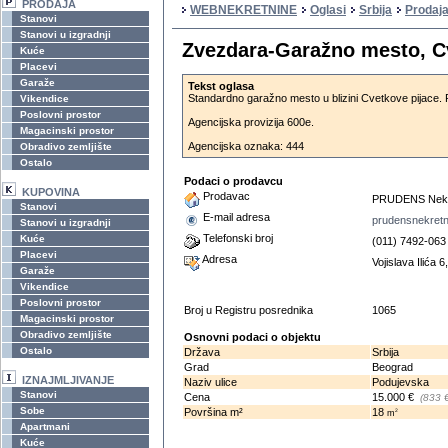
PRODAJA
WEBNEKRETNINE
Oglasi
Srbija
Prodaja
Stanovi
Stanovi u izgradnji
Zvezdara-Garažno mesto, C
Kuće
Placevi
Garaže
Tekst oglasa
Standardno garažno mesto u blizini Cvetkove pijace
Vikendice
Poslovni prostor
Agencijska provizija 600e.
Magacinski prostor
Agencijska oznaka: 444
Obradivo zemljište
Ostalo
Podaci o prodavcu
KUPOVINA
Prodavac
PRUDENS Nekr
Stanovi
E-mail adresa
prudensnekret
Stanovi u izgradnji
Telefonski broj
Kuće
(011) 7492-063
Placevi
Adresa
Vojislava Ilića 
Garaže
Vikendice
Poslovni prostor
Broj u Registru posrednika
1065
Magacinski prostor
Obradivo zemljište
Osnovni podaci o objektu
Ostalo
Država
Srbija
Grad
Beograd
IZNAJMLJIVANJE
Naziv ulice
Podujevska
Stanovi
Cena
15.000 €
(833 
Sobe
Površina m²
18
2
m
Apartmani
Kuće