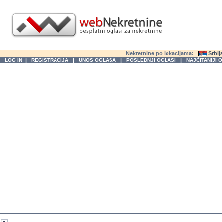
Nekretnine po lokacijama:
Srbij
|
|
|
|
LOG IN
REGISTRACIJA
UNOS OGLASA
POSLEDNJI OGLASI
NAJČITANIJI 