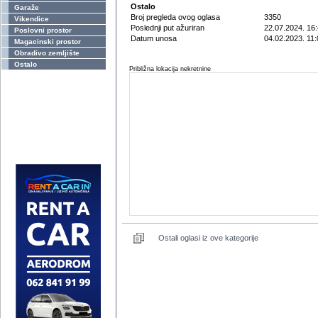
Ostalo
Garaže
Broj pregleda ovog oglasa
3350
Vikendice
Poslednji put ažuriran
22.07.2024. 16
Poslovni prostor
Datum unosa
04.02.2023. 11:
Magacinski prostor
Obradivo zemljište
Ostalo
Približna lokacija nekretnine
Ostali oglasi iz ove kategorije