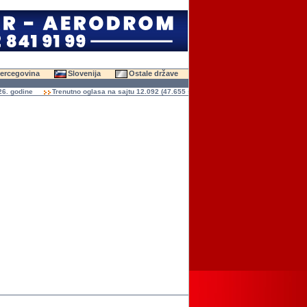
Hercegovina
Slovenija
Ostale države
odine
Trenutno oglasa na sajtu 12.092 (47.655 slika)
Ukupno čitanja oglasa 136.9