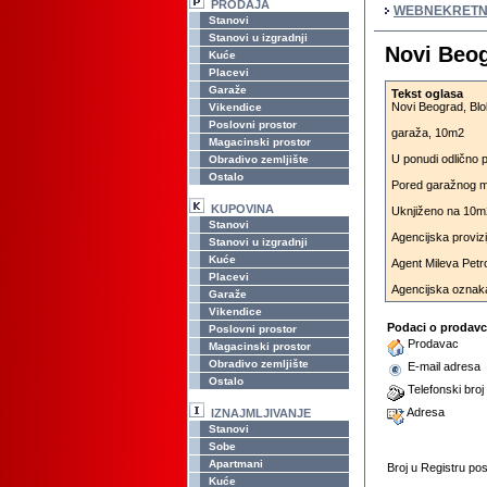
PRODAJA
WEBNEKRETN
Stanovi
Stanovi u izgradnji
Novi Beog
Kuće
Placevi
Garaže
Tekst oglasa
Novi Beograd, Blok
Vikendice
Poslovni prostor
garaža, 10m2
Magacinski prostor
U ponudi odlično p
Obradivo zemljište
Ostalo
Pored garažnog mes
KUPOVINA
Uknjiženo na 10m
Stanovi
Agencijska provizi
Stanovi u izgradnji
Kuće
Agent Mileva Petr
Placevi
Agencijska oznak
Garaže
Vikendice
Podaci o prodav
Poslovni prostor
Prodavac
Magacinski prostor
Obradivo zemljište
E-mail adresa
Ostalo
Telefonski broj
Adresa
IZNAJMLJIVANJE
Stanovi
Sobe
Apartmani
Broj u Registru p
Kuće