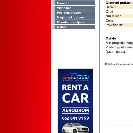
Osnovni podaci o
Garaže
Država
Vikendice
Grad
Poslovni prostor
Naziv ulice
Magacinski prostor
Cena
Obradivo zemljište
Površina m²
Ostalo
Ostalo
Broj pregleda ovo
Poslednji put ažuri
Datum unosa
Približna lokacija nekr