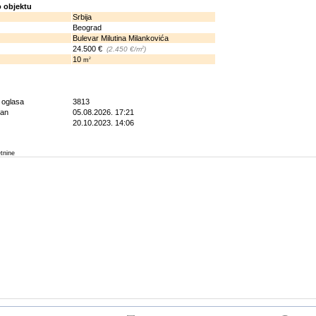
 objektu
Srbija
Beograd
Bulevar Milutina Milankovića
24.500 €
2
(2.450 €/m
)
10
2
m
g oglasa
3813
ran
05.08.2026. 17:21
20.10.2023. 14:06
etnine