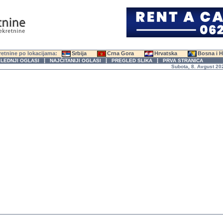
etnine po lokacijama:
Srbija
Crna Gora
Hrvatska
Bosna i 
|
|
|
LEDNJI OGLASI
NAJČITANIJI OGLASI
PREGLED SLIKA
PRVA STRANICA
Subota, 8. Avgust 2026. g