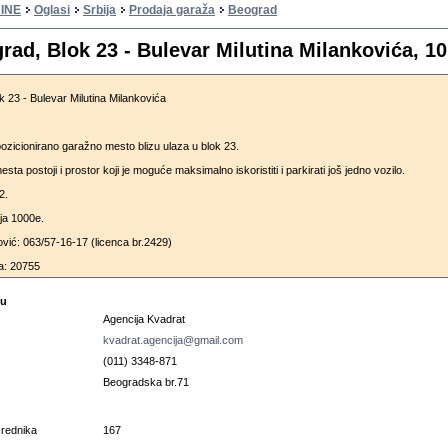
INE
Oglasi
Srbija
Prodaja garaža
Beograd
rad, Blok 23 - Bulevar Milutina Milankovića, 1
 23 - Bulevar Milutina Milankovića
ozicionirano garažno mesto blizu ulaza u blok 23.
ta postoji i prostor koji je moguće maksimalno iskoristiti i parkirati još jedno vozilo.
2.
ja 1000e.
ović: 063/57-16-17 (licenca br.2429)
a: 20755
cu
Agencija Kvadrat
kvadrat.agencija@gmail.com
(011) 3348-871
Beogradska br.71
osrednika
167