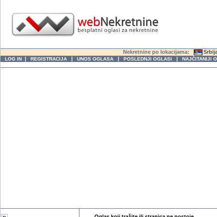
Nekretnine po lokacijama:
Srbij
|
|
|
|
LOG IN
REGISTRACIJA
UNOS OGLASA
POSLEDNJI OGLASI
NAJČITANIJI 
Oglas koji tražite ili stranica ne postoje