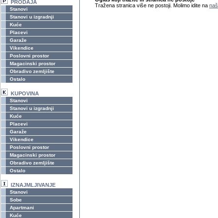
PRODAJA
Tražena stranica više ne postoji. Molimo idite na
naš
Stanovi
Stanovi u izgradnji
Kuće
Placevi
Garaže
Vikendice
Poslovni prostor
Magacinski prostor
Obradivo zemljište
Ostalo
KUPOVINA
Stanovi
Stanovi u izgradnji
Kuće
Placevi
Garaže
Vikendice
Poslovni prostor
Magacinski prostor
Obradivo zemljište
Ostalo
IZNAJMLJIVANJE
Stanovi
Sobe
Apartmani
Kuće