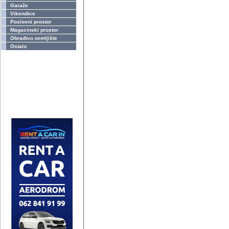
Garaže
Vikendice
Poslovni prostor
Magacinski prostor
Obradivo zemljište
Ostalo