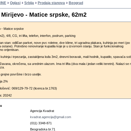
INE
Oglasi
Srbija
Prodaja stanova
Beograd
 Mirijevo - Matice srpske, 62m2
o - Matice srpske
), 4/8, CG, tri lifta, telefon, interfon, podrum, parking
stan: odličan parket, nove pvc roletne, dve klime, tri ugradna plakara, kuhinja po meri (po
ostane). Potrebno renoviranje kupatila koje je u izvornom stanju. Stan je funkcionalnog
o orijentisan.
, kuhinja i trpezarija, zastakljena lođa 3m2, dnevni boravak, mali hodnik, kupatilo, spavaća so
žavana, okrečena, sa urednim ulazom. Ima tri lifta (dva mala i jedan veliki teretni). Nalazi se 
uza.
rejne površine i brzo useljiv.
ija 2%
ošević: 069/129-79-72 (licenca br.1763)
a: 20242
cu
Agencija Kvadrat
kvadrat.agencija@gmail.com
(011) 3348-871
Beogradska br.71