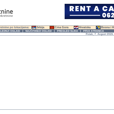
etnine po lokacijama:
Srbija
Crna Gora
Hrvatska
Bosna i 
|
|
|
LEDNJI OGLASI
NAJČITANIJI OGLASI
PREGLED SLIKA
PRVA STRANICA
Petak, 7. Avgust 2026. godine