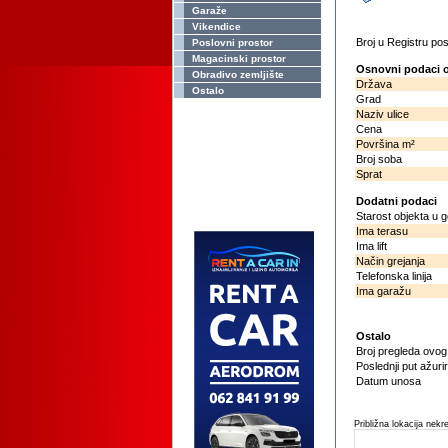
Garaže
Vikendice
Broj u Registru p
Poslovni prostor
Magacinski prostor
Osnovni podaci o
Obradivo zemljište
Država
Ostalo
Grad
Naziv ulice
Cena
Površina m²
Broj soba
Sprat
Dodatni podaci
Starost objekta u 
Ima terasu
Ima lift
Način grejanja
Telefonska linija
Ima garažu
Ostalo
Broj pregleda ovo
Poslednji put ažuri
Datum unosa
Približna lokacija nekr