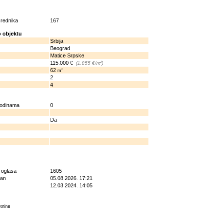
osrednika
167
 objektu
Srbija
Beograd
Matice Srpske
115.000 €
2
(1.855 €/m
)
62
2
m
2
4
godinama
0
Da
g oglasa
1605
ran
05.08.2026. 17:21
12.03.2024. 14:05
etnine