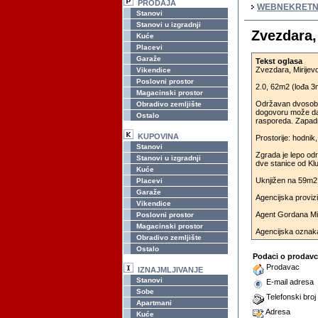
PRODAJA
WEBNEKRETN
Stanovi
Stanovi u izgradnji
Zvezdara,
Kuće
Placevi
Garaže
Tekst oglasa
Zvezdara, Mirijev
Vikendice
Poslovni prostor
2.0, 62m2 (lođa 3m2
Magacinski prostor
Održavan dvosoban 
Obradivo zemljište
dogovoru može da 
Ostalo
rasporeda. Zapadn
KUPOVINA
Prostorije: hodnik
Stanovi
Zgrada je lepo odr
Stanovi u izgradnji
dve stanice od Kl
Kuće
Uknjižen na 59m2 g
Placevi
Garaže
Agencijska proviz
Vikendice
Agent Gordana Mil
Poslovni prostor
Magacinski prostor
Agencijska oznak
Obradivo zemljište
Ostalo
Podaci o prodav
Prodavac
IZNAJMLJIVANJE
Stanovi
E-mail adresa
Sobe
Telefonski broj
Apartmani
Adresa
Kuće