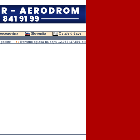
Hercegovina
Slovenija
Ostale države
Trenutno oglasa na sajtu 12.058 (47.591 slika)
Ukupno čitanja oglasa 136.935.50