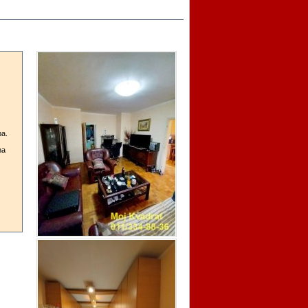
ba.
na