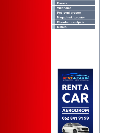
Garaže
Vikendice
Poslovni prostor
Magacinski prostor
Obradivo zemljište
Ostalo