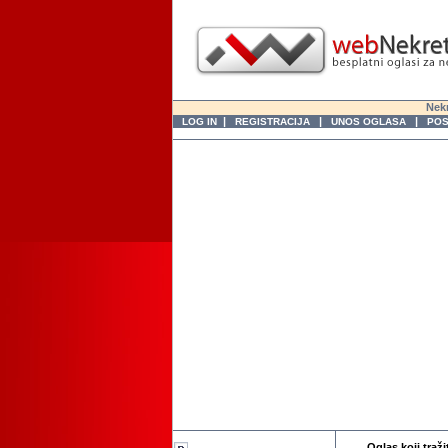
Nekr
|
|
|
LOG IN
REGISTRACIJA
UNOS OGLASA
POS
Oglas koji traži