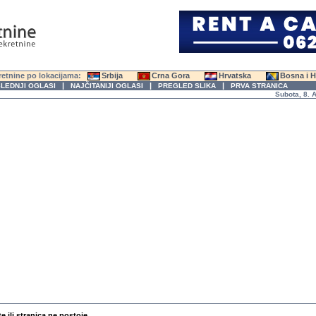
etnine po lokacijama:
Srbija
Crna Gora
Hrvatska
Bosna i 
|
|
|
LEDNJI OGLASI
NAJČITANIJI OGLASI
PREGLED SLIKA
PRVA STRANICA
Subota, 8. Avgu
te ili stranica ne postoje