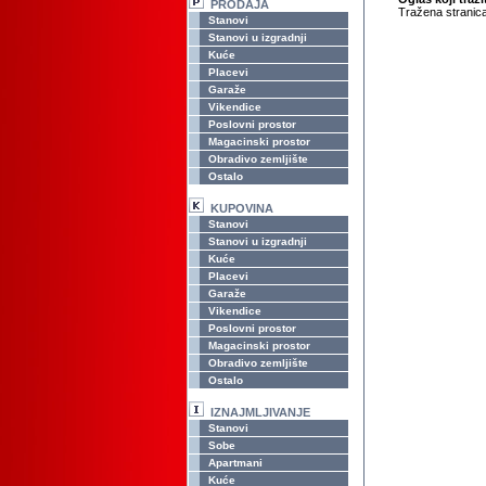
PRODAJA
Tražena stranica
Stanovi
Stanovi u izgradnji
Kuće
Placevi
Garaže
Vikendice
Poslovni prostor
Magacinski prostor
Obradivo zemljište
Ostalo
KUPOVINA
Stanovi
Stanovi u izgradnji
Kuće
Placevi
Garaže
Vikendice
Poslovni prostor
Magacinski prostor
Obradivo zemljište
Ostalo
IZNAJMLJIVANJE
Stanovi
Sobe
Apartmani
Kuće