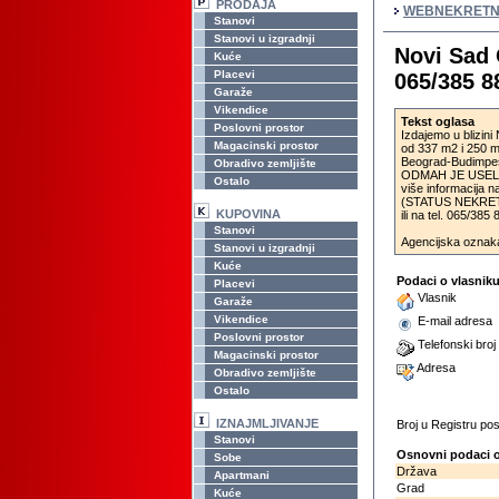
PRODAJA
WEBNEKRETN
Stanovi
Stanovi u izgradnji
Novi Sad 
Kuće
Placevi
065/385 8
Garaže
Vikendice
Tekst oglasa
Poslovni prostor
Izdajemo u blizini
Magacinski prostor
od 337 m2 i 250 m2
Beograd-Budimpešt
Obradivo zemljište
ODMAH JE USELJI
Ostalo
više informacija 
(STATUS NEKRET
KUPOVINA
ili na tel. 065/38
Stanovi
Agencijska oznak
Stanovi u izgradnji
Kuće
Podaci o vlasnik
Placevi
Vlasnik
Garaže
Vikendice
E-mail adresa
Poslovni prostor
Telefonski broj
Magacinski prostor
Adresa
Obradivo zemljište
Ostalo
IZNAJMLJIVANJE
Broj u Registru p
Stanovi
Osnovni podaci o
Sobe
Država
Apartmani
Grad
Kuće