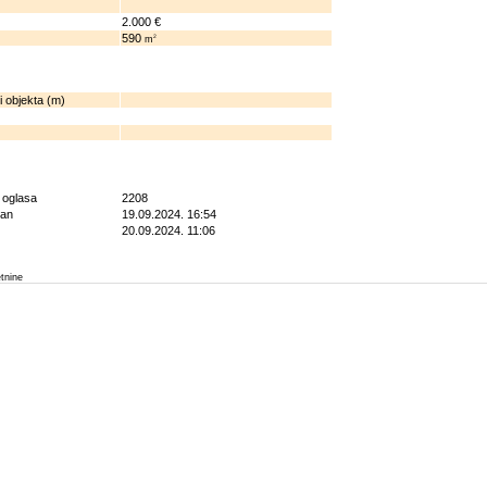
2.000 €
590
2
m
i objekta (m)
g oglasa
2208
ran
19.09.2024. 16:54
20.09.2024. 11:06
etnine