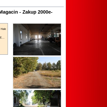
Magacin - Zakup 2000e-
e Hale
....