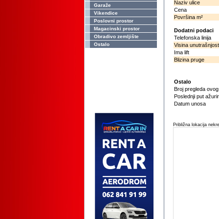
Naziv ulice
Garaže
Cena
Vikendice
Površina m²
Poslovni prostor
Magacinski prostor
Dodatni podaci
Obradivo zemljište
Telefonska linija
Ostalo
Visina unutrašnjost
Ima lift
Blizina pruge
Ostalo
Broj pregleda ovo
Poslednji put ažuri
Datum unosa
Približna lokacija nekr