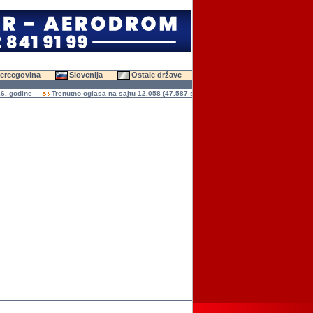
Hercegovina
Slovenija
Ostale države
dine
Trenutno oglasa na sajtu 12.058 (47.587 slika)
Ukupno čitanja oglasa 136.94