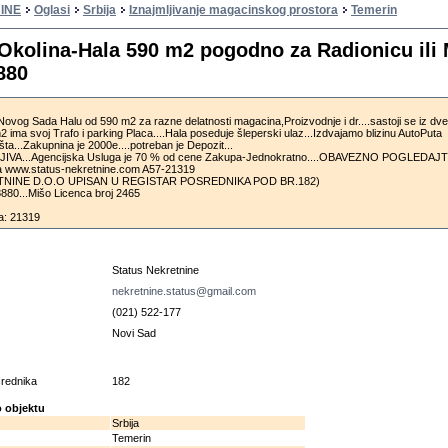
INE
Oglasi
Srbija
Iznajmljivanje magacinskog prostora
Temerin
Okolina-Hala 590 m2 pogodno za Radionicu ili 
880
 Novog Sada Halu od 590 m2 za razne delatnosti magacina,Proizvodnje i dr....sastoji se iz dv
 ima svoj Trafo i parking Placa....Hala poseduje šleperski ulaz...Izdvajamo blizinu AutoPuta
a...Zakupnina je 2000e....potreban je Depozit...
VA...Agencijska Usluga je 70 % od cene Zakupa-Jednokratno....OBAVEZNO POGLEDAJTE
na www.status-nekretnine.com A57-21319
NINE D.O.O UPISAN U REGISTAR POSREDNIKA POD BR.182)
5 8880...Mišo Licenca broj 2465
a: 21319
u
Status Nekretnine
nekretnine.status@gmail.com
(021) 522-177
Novi Sad
osrednika
182
 objektu
Srbija
Temerin