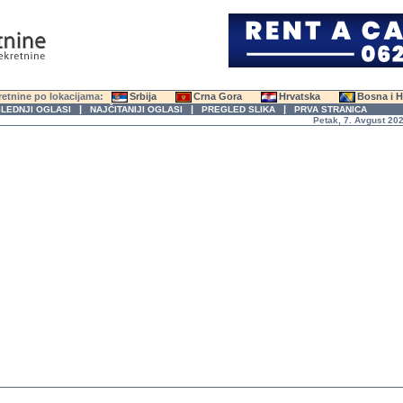
etnine po lokacijama:
Srbija
Crna Gora
Hrvatska
Bosna i 
|
|
|
LEDNJI OGLASI
NAJČITANIJI OGLASI
PREGLED SLIKA
PRVA STRANICA
Petak, 7. Avgust 2026. go