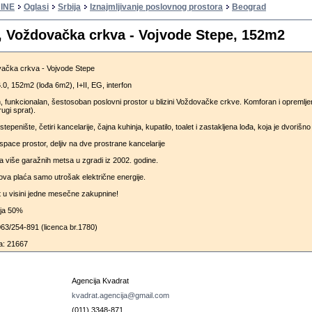
INE
Oglasi
Srbija
Iznajmljivanje poslovnog prostora
Beograd
 Voždovačka crkva - Vojvode Stepe, 152m2
ačka crkva - Vojvode Stepe
6.0, 152m2 (lođa 6m2), I+II, EG, interfon
 funkcionalan, šestosoban poslovni prostor u blizini Voždovačke crkve. Komforan i opremlje
rugi sprat).
stepenište, četiri kancelarije, čajna kuhinja, kupatilo, toalet i zastakljena lođa, koja je dvorišno
space prostor, deljiv na dve prostrane kancelarije
više garažnih metsa u zgradi iz 2002. godine.
va plaća samo utrošak električne energije.
u visini jedne mesečne zakupnine!
ija 50%
 063/254-891 (licenca br.1780)
a: 21667
u
Agencija Kvadrat
kvadrat.agencija@gmail.com
(011) 3348-871