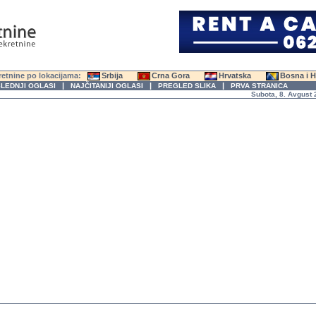
etnine po lokacijama:
Srbija
Crna Gora
Hrvatska
Bosna i 
|
|
|
LEDNJI OGLASI
NAJČITANIJI OGLASI
PREGLED SLIKA
PRVA STRANICA
Subota, 8. Avgust 2026