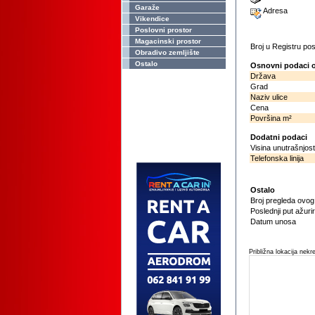
Garaže
Adresa
Vikendice
Poslovni prostor
Magacinski prostor
Broj u Registru p
Obradivo zemljište
Ostalo
Osnovni podaci o
Država
Grad
Naziv ulice
Cena
Površina m²
Dodatni podaci
Visina unutrašnjost
Telefonska linija
Ostalo
Broj pregleda ovo
Poslednji put ažuri
Datum unosa
Približna lokacija nekr