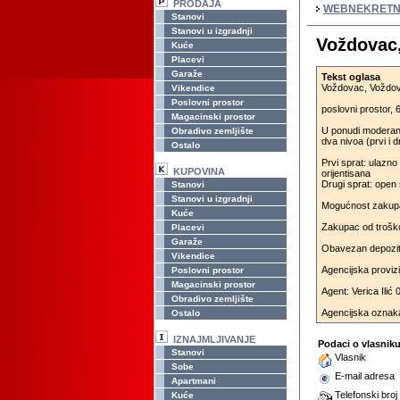
PRODAJA
WEBNEKRETN
Stanovi
Stanovi u izgradnji
Voždovac,
Kuće
Placevi
Garaže
Tekst oglasa
Voždovac, Voždov
Vikendice
Poslovni prostor
poslovni prostor, 
Magacinski prostor
U ponudi moderan,
Obradivo zemljište
dva nivoa (prvi i d
Ostalo
Prvi sprat: ulazno 
KUPOVINA
orijentisana
Drugi sprat: open 
Stanovi
Stanovi u izgradnji
Mogućnost zakupa 
Kuće
Zakupac od troško
Placevi
Garaže
Obavezan depozit 
Vikendice
Agencijska proviz
Poslovni prostor
Magacinski prostor
Agent: Verica Ilić
Obradivo zemljište
Agencijska oznak
Ostalo
IZNAJMLJIVANJE
Podaci o vlasnik
Stanovi
Vlasnik
Sobe
E-mail adresa
Apartmani
Telefonski broj
Kuće