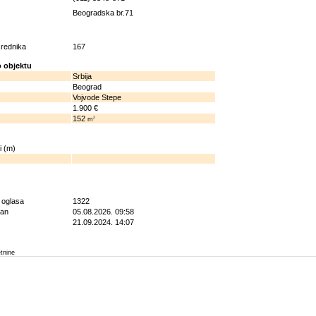
Beogradska br.71
osrednika
167
 objektu
Srbija
Beograd
Vojvode Stepe
1.900 €
152
2
m
i (m)
g oglasa
1322
ran
05.08.2026. 09:58
21.09.2024. 14:07
etnine